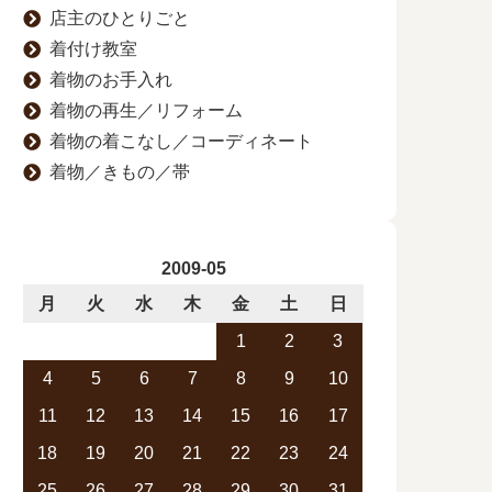
店主のひとりごと
着付け教室
着物のお手入れ
着物の再生／リフォーム
着物の着こなし／コーディネート
着物／きもの／帯
2009-05
月
火
水
木
金
土
日
1
2
3
4
5
6
7
8
9
10
11
12
13
14
15
16
17
18
19
20
21
22
23
24
25
26
27
28
29
30
31