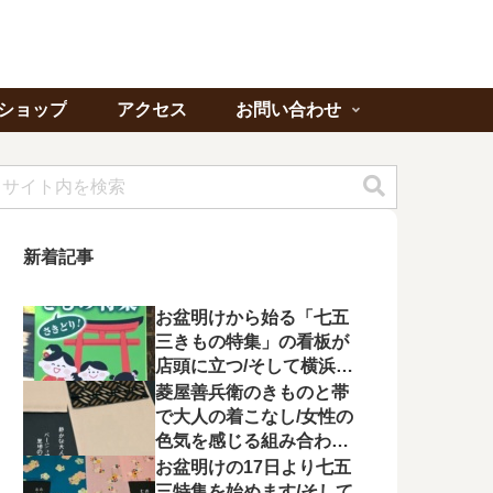
ショップ
アクセス
お問い合わせ
新着記事
お盆明けから始る「七五
三きもの特集」の看板が
店頭に立つ/そして横浜よ
り「ゆかたの夕べ」への
菱屋善兵衛のきものと帯
出席を頂く
で大人の着こなし/女性の
色気を感じる組み合わに
心が惹かれる
お盆明けの17日より七五
三特集を始めます/そして