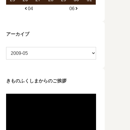
04
06
アーカイブ
きものふくしまからのご挨拶
動
画
プ
レ
ー