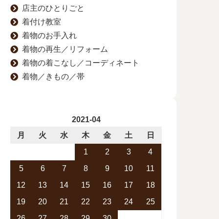
店主のひとりごと
着付け教室
着物のお手入れ
着物の再生／リフォーム
着物の着こなし／コーディネート
着物／きもの／帯
2021-04
月
火
水
木
金
土
日
1
2
3
4
5
6
7
8
9
10
11
12
13
14
15
16
17
18
19
20
21
22
23
24
25
26
27
28
29
30