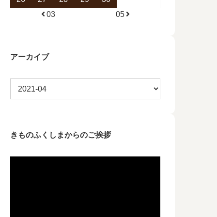
03
05
アーカイブ
きものふくしまからのご挨拶
動
画
プ
レ
ー