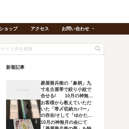
ショップ
アクセス
お問い合わせ
新着記事
菱屋善兵衛の「象柄」九
寸名古屋帯で絞り小紋で
合せる/ 10月の神無月
の会にて菱屋善兵衛の帯
お客様から教えていただ
を特集！
いた「帯〆収納カバー」
の存在/そして「ゆかたの
夕べ」へのお誘い
10月の神無月の会にて
「菱屋善兵衛の帯」を特