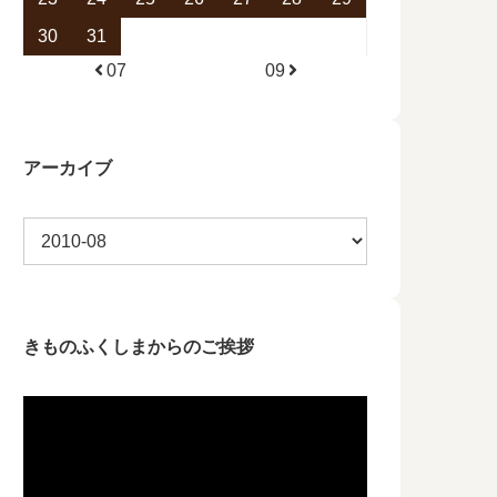
30
31
07
09
アーカイブ
きものふくしまからのご挨拶
動
画
プ