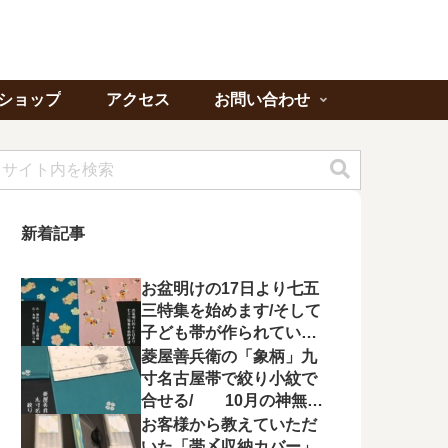
ショップ
アクセス
お問い合わせ
新着記事
お盆明けの17日より七五
三特集を始めます/そして
子ども帯が作られてい状
況に不満を漏らす
菱屋善兵衛の「象柄」九
寸名古屋帯で絞り小紋で
合せる/ 10月の神無月
の会にて菱屋善兵衛の帯
お客様から教えていただ
を特集！
いた「帯〆収納カバー」