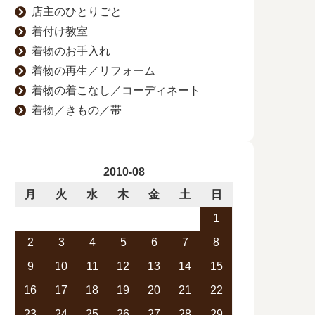
店主のひとりごと
着付け教室
着物のお手入れ
着物の再生／リフォーム
着物の着こなし／コーディネート
着物／きもの／帯
2010-08
月
火
水
木
金
土
日
1
2
3
4
5
6
7
8
9
10
11
12
13
14
15
16
17
18
19
20
21
22
23
24
25
26
27
28
29