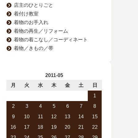
店主のひとりごと
着付け教室
着物のお手入れ
着物の再生／リフォーム
着物の着こなし／コーディネート
着物／きもの／帯
2011-05
月
火
水
木
金
土
日
1
2
3
4
5
6
7
8
9
10
11
12
13
14
15
16
17
18
19
20
21
22
23
24
25
26
27
28
29