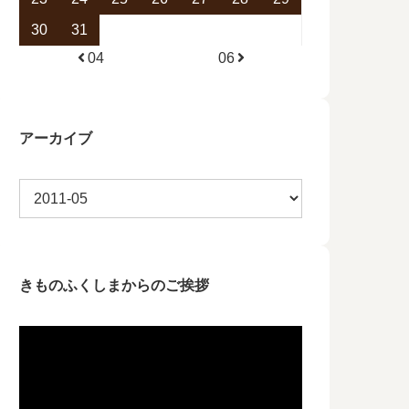
30
31
04
06
アーカイブ
きものふくしまからのご挨拶
動
画
プ