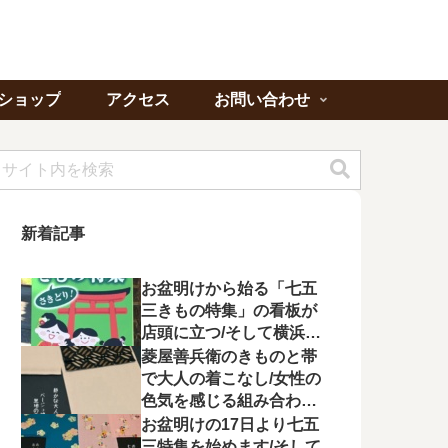
ショップ
アクセス
お問い合わせ
新着記事
お盆明けから始る「七五
三きもの特集」の看板が
店頭に立つ/そして横浜よ
り「ゆかたの夕べ」への
菱屋善兵衛のきものと帯
出席を頂く
で大人の着こなし/女性の
色気を感じる組み合わに
心が惹かれる
お盆明けの17日より七五
三特集を始めます/そして