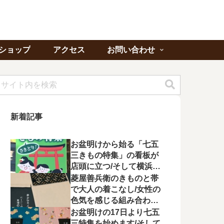
ショップ
アクセス
お問い合わせ
新着記事
お盆明けから始る「七五
三きもの特集」の看板が
店頭に立つ/そして横浜よ
り「ゆかたの夕べ」への
菱屋善兵衛のきものと帯
出席を頂く
で大人の着こなし/女性の
色気を感じる組み合わに
心が惹かれる
お盆明けの17日より七五
三特集を始めます/そして