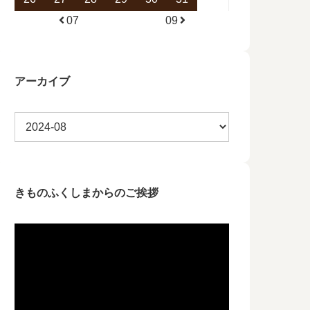
07
09
アーカイブ
きものふくしまからのご挨拶
動
画
プ
レ
ー