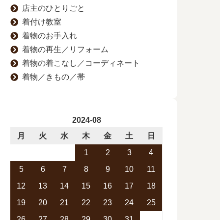
店主のひとりごと
着付け教室
着物のお手入れ
着物の再生／リフォーム
着物の着こなし／コーディネート
着物／きもの／帯
2024-08
月
火
水
木
金
土
日
1
2
3
4
5
6
7
8
9
10
11
12
13
14
15
16
17
18
19
20
21
22
23
24
25
26
27
28
29
30
31