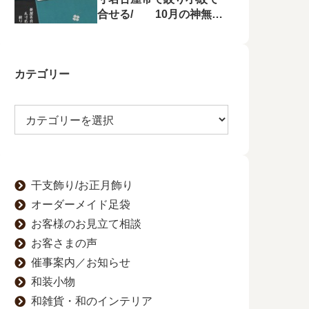
合せる/ 10月の神無月
の会にて菱屋善兵衛の帯
を特集！
カテゴリー
干支飾り/お正月飾り
オーダーメイド足袋
お客様のお見立て相談
お客さまの声
催事案内／お知らせ
和装小物
和雑貨・和のインテリア