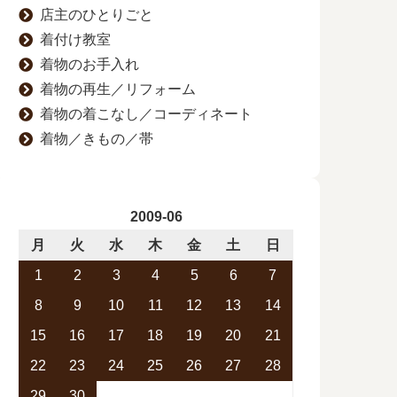
店主のひとりごと
着付け教室
着物のお手入れ
着物の再生／リフォーム
着物の着こなし／コーディネート
着物／きもの／帯
2009-06
月
火
水
木
金
土
日
1
2
3
4
5
6
7
8
9
10
11
12
13
14
15
16
17
18
19
20
21
22
23
24
25
26
27
28
29
30