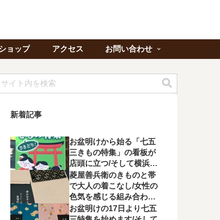
ショップ
アクセス
お問い合わせ
新着記事
お盆明けから始る「七五
三きもの特集」の看板が
店頭に立つ/そして横浜よ
り「ゆかたの夕べ」への
菱屋善兵衛のきものと帯
出席を頂く
で大人の着こなし/女性の
色気を感じる組み合わに
心が惹かれる
お盆明けの17日より七五
三特集を始めます/そして