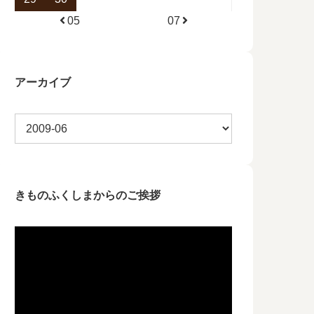
05
07
アーカイブ
きものふくしまからのご挨拶
動
画
プ
レ
ー