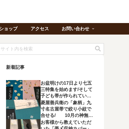
ショップ
アクセス
お問い合わせ
新着記事
お盆明けの17日より七五
三特集を始めます/そして
子ども帯が作られてい状
況に不満を漏らす
菱屋善兵衛の「象柄」九
寸名古屋帯で絞り小紋で
合せる/ 10月の神無月
の会にて菱屋善兵衛の帯
お客様から教えていただ
を特集！
いた「帯〆収納カバー」