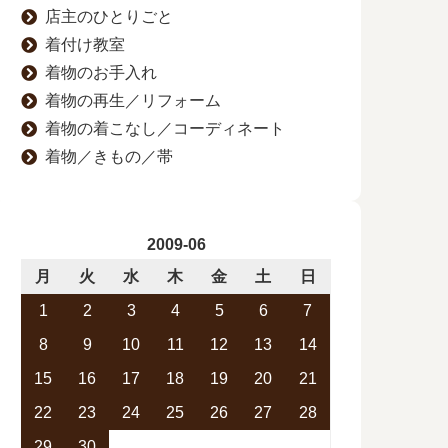
店主のひとりごと
着付け教室
着物のお手入れ
着物の再生／リフォーム
着物の着こなし／コーディネート
着物／きもの／帯
2009-06
月
火
水
木
金
土
日
1
2
3
4
5
6
7
8
9
10
11
12
13
14
15
16
17
18
19
20
21
22
23
24
25
26
27
28
29
30