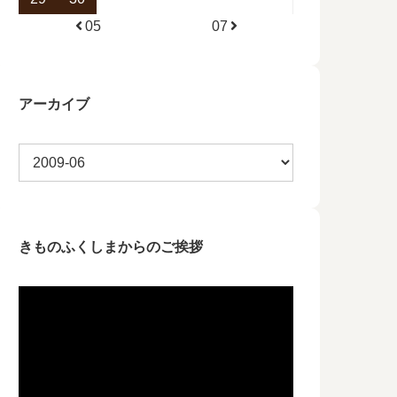
05
07
アーカイブ
きものふくしまからのご挨拶
動
画
プ
レ
ー