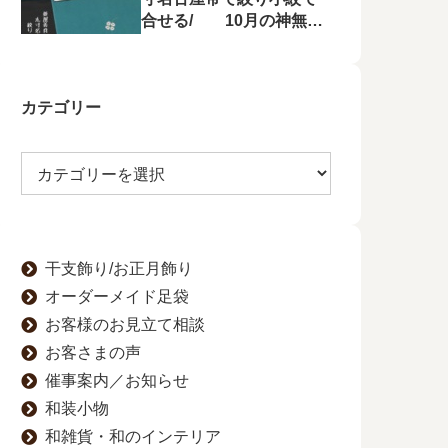
合せる/ 10月の神無月
の会にて菱屋善兵衛の帯
を特集！
カテゴリー
干支飾り/お正月飾り
オーダーメイド足袋
お客様のお見立て相談
お客さまの声
催事案内／お知らせ
和装小物
和雑貨・和のインテリア