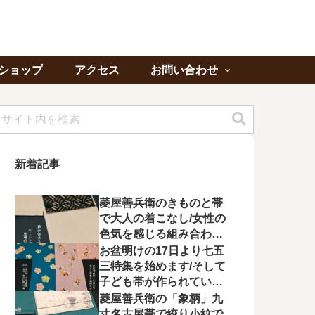
ショップ
アクセス
お問い合わせ
新着記事
菱屋善兵衛のきものと帯
で大人の着こなし/女性の
色気を感じる組み合わに
心が惹かれる
お盆明けの17日より七五
三特集を始めます/そして
子ども帯が作られてい状
況に不満を漏らす
菱屋善兵衛の「象柄」九
寸名古屋帯で絞り小紋で