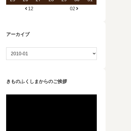
12
02
アーカイブ
きものふくしまからのご挨拶
動
画
プ
レ
ー