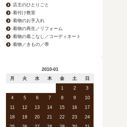
店主のひとりごと
着付け教室
着物のお手入れ
着物の再生／リフォーム
着物の着こなし／コーディネート
着物／きもの／帯
2010-01
月
火
水
木
金
土
日
1
2
3
4
5
6
7
8
9
10
11
12
13
14
15
16
17
18
19
20
21
22
23
24
25
26
27
28
29
30
31