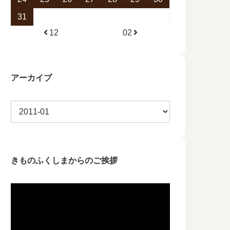
31
12
02
アーカイブ
きものふくしまからのご挨拶
動
画
プ