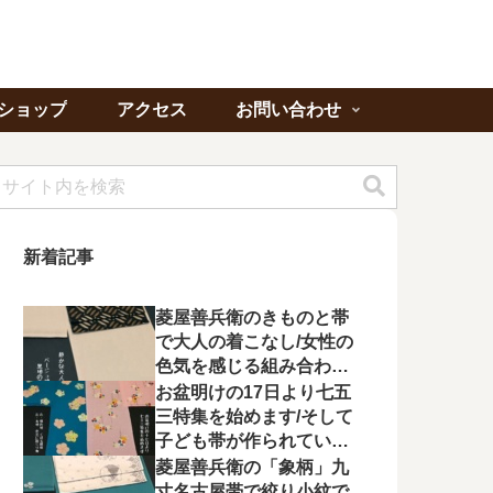
ショップ
アクセス
お問い合わせ
新着記事
菱屋善兵衛のきものと帯
で大人の着こなし/女性の
色気を感じる組み合わに
心が惹かれる
お盆明けの17日より七五
三特集を始めます/そして
子ども帯が作られてい状
況に不満を漏らす
菱屋善兵衛の「象柄」九
寸名古屋帯で絞り小紋で