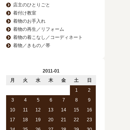
店主のひとりごと
着付け教室
着物のお手入れ
着物の再生／リフォーム
着物の着こなし／コーディネート
着物／きもの／帯
2011-01
月
火
水
木
金
土
日
1
2
3
4
5
6
7
8
9
10
11
12
13
14
15
16
17
18
19
20
21
22
23
24
25
26
27
28
29
30