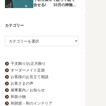
合せる/ 10月の神無月
の会にて菱屋善兵衛の帯
を特集！
カテゴリー
干支飾り/お正月飾り
オーダーメイド足袋
お客様のお見立て相談
お客さまの声
催事案内／お知らせ
和装小物
和雑貨・和のインテリア