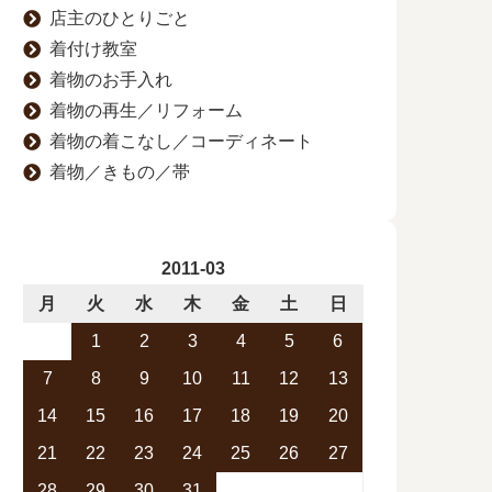
店主のひとりごと
着付け教室
着物のお手入れ
着物の再生／リフォーム
着物の着こなし／コーディネート
着物／きもの／帯
2011-03
月
火
水
木
金
土
日
1
2
3
4
5
6
7
8
9
10
11
12
13
14
15
16
17
18
19
20
21
22
23
24
25
26
27
28
29
30
31