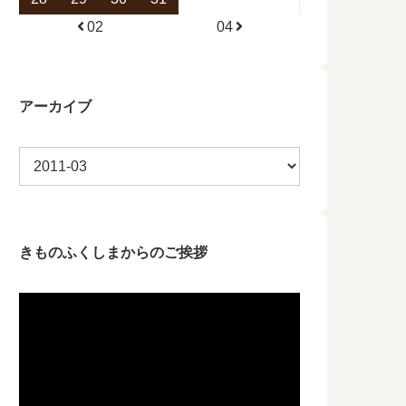
02
04
アーカイブ
きものふくしまからのご挨拶
動
画
プ
レ
ー