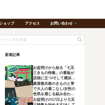
ショップ
アクセス
お問い合わせ
新着記事
お盆明けから始る「七五
三きもの特集」の看板が
店頭に立つ/そして横浜よ
り「ゆかたの夕べ」への
菱屋善兵衛のきものと帯
出席を頂く
で大人の着こなし/女性の
色気を感じる組み合わに
心が惹かれる
お盆明けの17日より七五
三特集を始めます/そして