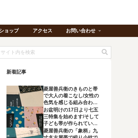
ショップ
アクセス
お問い合わせ
新着記事
菱屋善兵衛のきものと帯
で大人の着こなし/女性の
色気を感じる組み合わに
心が惹かれる
お盆明けの17日より七五
三特集を始めます/そして
子ども帯が作られてい状
況に不満を漏らす
菱屋善兵衛の「象柄」九
寸名古屋帯で絞り小紋で