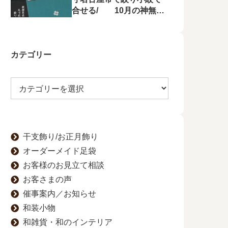
合せる/ 10月の神無月
の会にて菱屋善兵衛の帯
を特集！
カテゴリー
干支飾り/お正月飾り
オーダーメイド足袋
お客様のお見立て相談
お客さまの声
催事案内／お知らせ
和装小物
和雑貨・和のインテリア