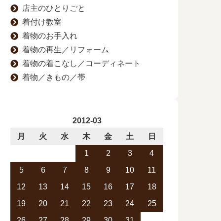
店主のひとりごと
着付け教室
着物のお手入れ
着物の再生／リフォーム
着物の着こなし／コーディネート
着物／きもの／帯
2012-03
月
火
水
木
金
土
日
1
2
3
4
5
6
7
8
9
10
11
12
13
14
15
16
17
18
19
20
21
22
23
24
25
26
27
28
29
30
31