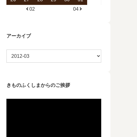
02
04
アーカイブ
きものふくしまからのご挨拶
動
画
プ
レ
ー