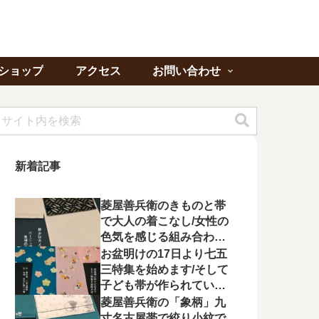
ショップ
アクセス
お問い合わせ
新着記事
菱屋善兵衛のきものと帯
で大人の着こなし/女性の
色気を感じる組み合わに
心が惹かれる
お盆明けの17日より七五
三特集を始めます/そして
子ども帯が作られてい状
況に不満を漏らす
菱屋善兵衛の「象柄」九
寸名古屋帯で絞り小紋で