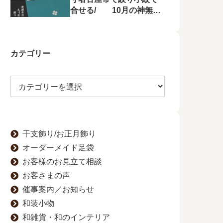
合せる/ 10月の神無月
の会にて菱屋善兵衛の帯
を特集！
カテゴリー
干支飾り/お正月飾り
オーダーメイド足袋
お客様のお見立て相談
お客さまの声
催事案内／お知らせ
和装小物
和雑貨・和のインテリア