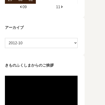
09
11
アーカイブ
きものふくしまからのご挨拶
動
画
プ
レ
ー