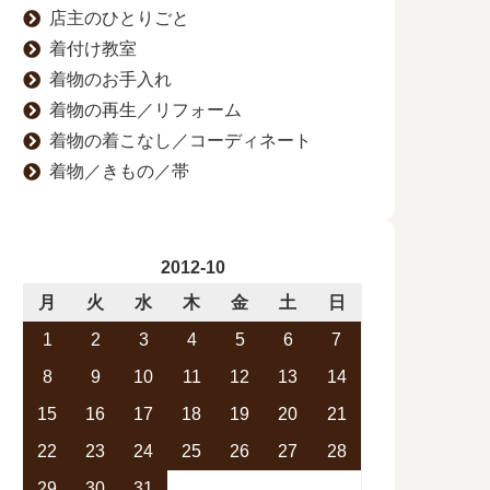
店主のひとりごと
着付け教室
着物のお手入れ
着物の再生／リフォーム
着物の着こなし／コーディネート
着物／きもの／帯
2012-10
月
火
水
木
金
土
日
1
2
3
4
5
6
7
8
9
10
11
12
13
14
15
16
17
18
19
20
21
22
23
24
25
26
27
28
29
30
31