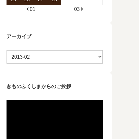
01
03
アーカイブ
きものふくしまからのご挨拶
動
画
プ
レ
ー