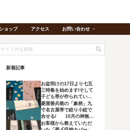
ショップ
アクセス
お問い合わせ
新着記事
お盆明けの17日より七五
三特集を始めます/そして
子ども帯が作られてい状
況に不満を漏らす
菱屋善兵衛の「象柄」九
寸名古屋帯で絞り小紋で
合せる/ 10月の神無月
の会にて菱屋善兵衛の帯
お客様から教えていただ
を特集！
いた「帯〆収納カバー」