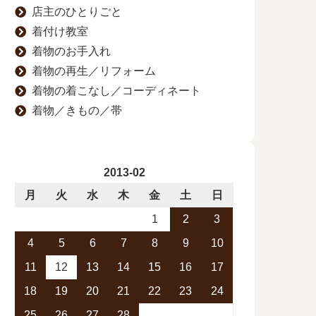
店主のひとりごと
着付け教室
着物のお手入れ
着物の再生／リフォーム
着物の着こなし／コーディネート
着物／きもの／帯
2013-02
月
火
水
木
金
土
日
1
2
3
4
5
6
7
8
9
10
11
12
13
14
15
16
17
18
19
20
21
22
23
24
25
26
27
28