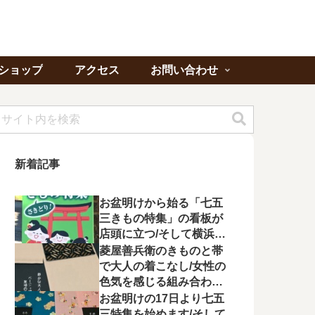
ショップ
アクセス
お問い合わせ
新着記事
お盆明けから始る「七五
三きもの特集」の看板が
店頭に立つ/そして横浜よ
り「ゆかたの夕べ」への
菱屋善兵衛のきものと帯
出席を頂く
で大人の着こなし/女性の
色気を感じる組み合わに
心が惹かれる
お盆明けの17日より七五
三特集を始めます/そして