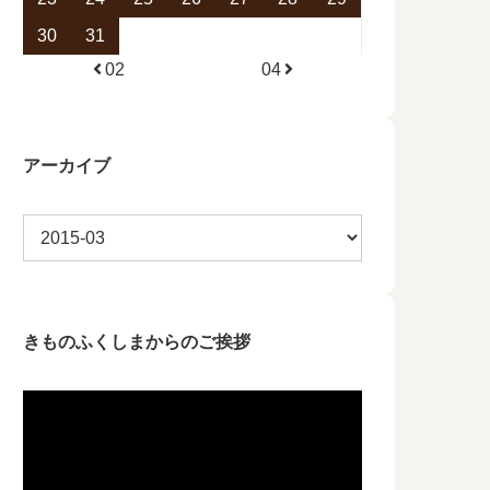
30
31
02
04
アーカイブ
きものふくしまからのご挨拶
動
画
プ