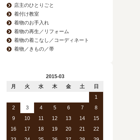
店主のひとりごと
着付け教室
着物のお手入れ
着物の再生／リフォーム
着物の着こなし／コーディネート
着物／きもの／帯
2015-03
月
火
水
木
金
土
日
1
2
3
4
5
6
7
8
9
10
11
12
13
14
15
16
17
18
19
20
21
22
23
24
25
26
27
28
29