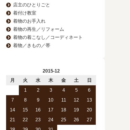
店主のひとりごと
着付け教室
着物のお手入れ
着物の再生／リフォーム
着物の着こなし／コーディネート
着物／きもの／帯
2015-12
月
火
水
木
金
土
日
1
2
3
4
5
6
7
8
9
10
11
12
13
14
15
16
17
18
19
20
21
22
23
24
25
26
27
28
29
30
31