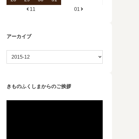
11
01
アーカイブ
きものふくしまからのご挨拶
動
画
プ
レ
ー