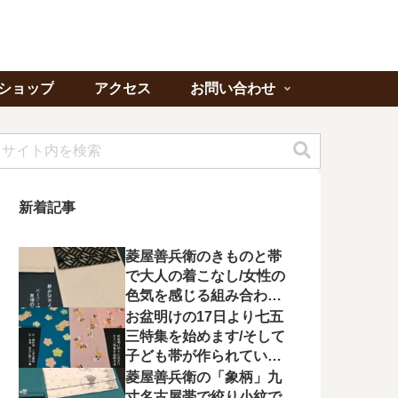
ショップ
アクセス
お問い合わせ
新着記事
菱屋善兵衛のきものと帯
で大人の着こなし/女性の
色気を感じる組み合わに
心が惹かれる
お盆明けの17日より七五
三特集を始めます/そして
子ども帯が作られてい状
況に不満を漏らす
菱屋善兵衛の「象柄」九
寸名古屋帯で絞り小紋で