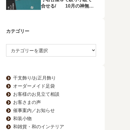
合せる/ 10月の神無月
の会にて菱屋善兵衛の帯
を特集！
カテゴリー
干支飾り/お正月飾り
オーダーメイド足袋
お客様のお見立て相談
お客さまの声
催事案内／お知らせ
和装小物
和雑貨・和のインテリア