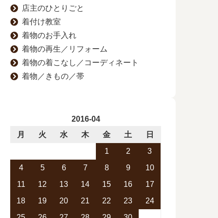
店主のひとりごと
着付け教室
着物のお手入れ
着物の再生／リフォーム
着物の着こなし／コーディネート
着物／きもの／帯
2016-04
月
火
水
木
金
土
日
1
2
3
4
5
6
7
8
9
10
11
12
13
14
15
16
17
18
19
20
21
22
23
24
25
26
27
28
29
30