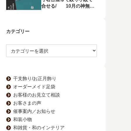
合せる/ 10月の神無月
の会にて菱屋善兵衛の帯
を特集！
カテゴリー
干支飾り/お正月飾り
オーダーメイド足袋
お客様のお見立て相談
お客さまの声
催事案内／お知らせ
和装小物
和雑貨・和のインテリア