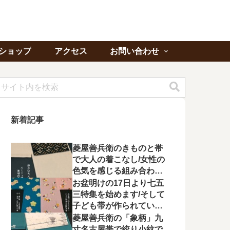
ショップ
アクセス
お問い合わせ
新着記事
菱屋善兵衛のきものと帯
で大人の着こなし/女性の
色気を感じる組み合わに
心が惹かれる
お盆明けの17日より七五
三特集を始めます/そして
子ども帯が作られてい状
況に不満を漏らす
菱屋善兵衛の「象柄」九
寸名古屋帯で絞り小紋で