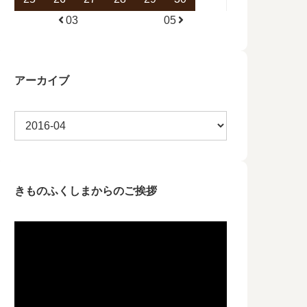
03
05
アーカイブ
きものふくしまからのご挨拶
動
画
プ
レ
ー