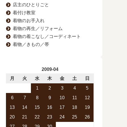
店主のひとりごと
着付け教室
着物のお手入れ
着物の再生／リフォーム
着物の着こなし／コーディネート
着物／きもの／帯
2009-04
月
火
水
木
金
土
日
1
2
3
4
5
6
7
8
9
10
11
12
13
14
15
16
17
18
19
20
21
22
23
24
25
26
27
28
29
30