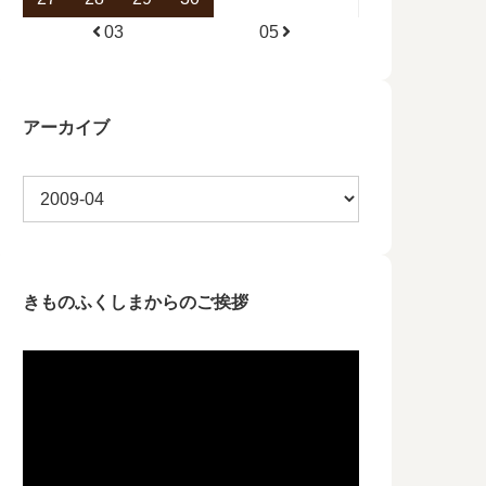
03
05
アーカイブ
きものふくしまからのご挨拶
動
画
プ
レ
ー