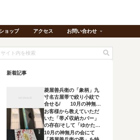
ショップ
アクセス
お問い合わせ
新着記事
菱屋善兵衛の「象柄」九
寸名古屋帯で絞り小紋で
合せる/ 10月の神無月
の会にて菱屋善兵衛の帯
お客様から教えていただ
を特集！
いた「帯〆収納カバー」
の存在/そして「ゆかたの
夕べ」へのお誘い
10月の神無月の会にて
「菱屋善兵衛の帯」を特