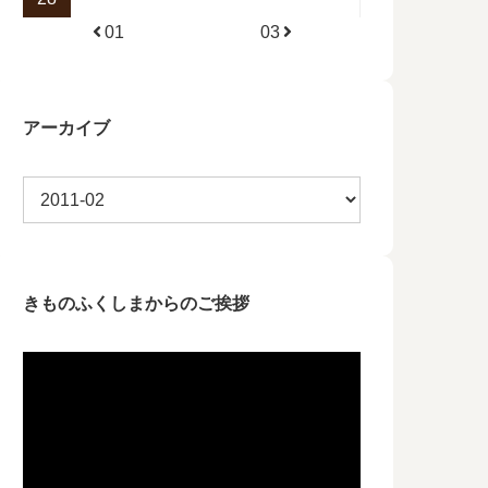
01
03
アーカイブ
きものふくしまからのご挨拶
動
画
プ
レ
ー