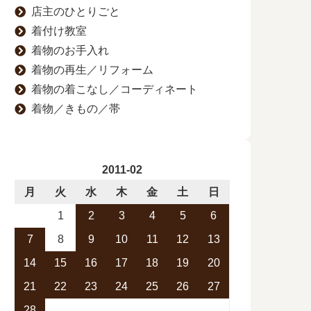
店主のひとりごと
着付け教室
着物のお手入れ
着物の再生／リフォーム
着物の着こなし／コーディネート
着物／きもの／帯
2011-02
月
火
水
木
金
土
日
1
2
3
4
5
6
7
8
9
10
11
12
13
14
15
16
17
18
19
20
21
22
23
24
25
26
27
28