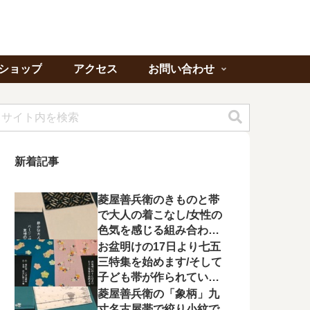
ショップ
アクセス
お問い合わせ
新着記事
菱屋善兵衛のきものと帯
で大人の着こなし/女性の
色気を感じる組み合わに
心が惹かれる
お盆明けの17日より七五
三特集を始めます/そして
子ども帯が作られてい状
況に不満を漏らす
菱屋善兵衛の「象柄」九
寸名古屋帯で絞り小紋で