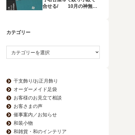
合せる/ 10月の神無月
の会にて菱屋善兵衛の帯
を特集！
カテゴリー
干支飾り/お正月飾り
オーダーメイド足袋
お客様のお見立て相談
お客さまの声
催事案内／お知らせ
和装小物
和雑貨・和のインテリア