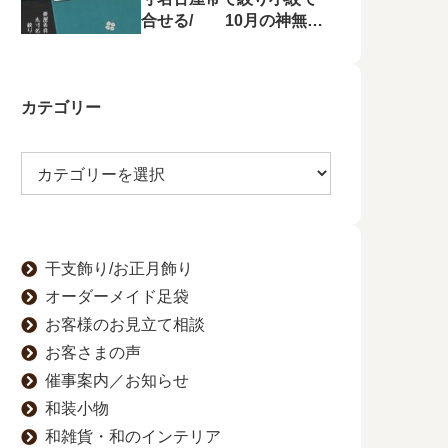
合せる/ 10月の神無月
の会にて菱屋善兵衛の帯
を特集！
カテゴリー
干支飾り/お正月飾り
オーダーメイド足袋
お客様のお見立て相談
お客さまの声
催事案内／お知らせ
和装小物
和雑貨・和のインテリア