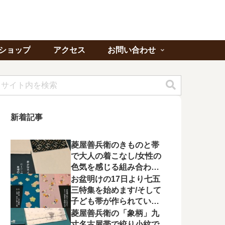
ショップ
アクセス
お問い合わせ
新着記事
菱屋善兵衛のきものと帯
で大人の着こなし/女性の
色気を感じる組み合わに
心が惹かれる
お盆明けの17日より七五
三特集を始めます/そして
子ども帯が作られてい状
況に不満を漏らす
菱屋善兵衛の「象柄」九
寸名古屋帯で絞り小紋で