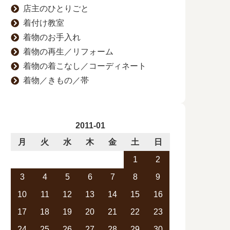
店主のひとりごと
着付け教室
着物のお手入れ
着物の再生／リフォーム
着物の着こなし／コーディネート
着物／きもの／帯
2011-01
月
火
水
木
金
土
日
1
2
3
4
5
6
7
8
9
10
11
12
13
14
15
16
17
18
19
20
21
22
23
24
25
26
27
28
29
30