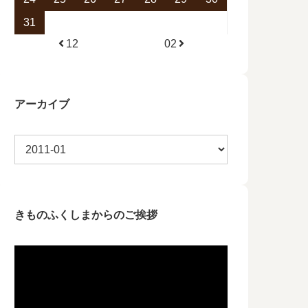
31
12
02
アーカイブ
きものふくしまからのご挨拶
動
画
プ