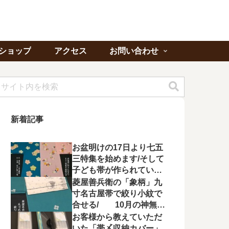
ショップ
アクセス
お問い合わせ
新着記事
お盆明けの17日より七五
三特集を始めます/そして
子ども帯が作られてい状
況に不満を漏らす
菱屋善兵衛の「象柄」九
寸名古屋帯で絞り小紋で
合せる/ 10月の神無月
の会にて菱屋善兵衛の帯
お客様から教えていただ
を特集！
いた「帯〆収納カバー」