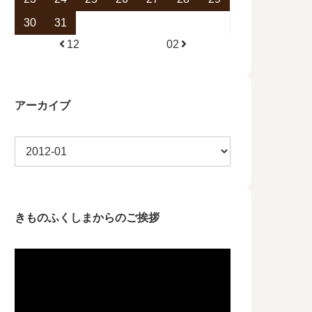
30
31
12
02
アーカイブ
きものふくしまからのご挨拶
動
画
プ