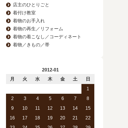
店主のひとりごと
着付け教室
着物のお手入れ
着物の再生／リフォーム
着物の着こなし／コーディネート
着物／きもの／帯
2012-01
月
火
水
木
金
土
日
1
2
3
4
5
6
7
8
9
10
11
12
13
14
15
16
17
18
19
20
21
22
23
24
25
26
27
28
29