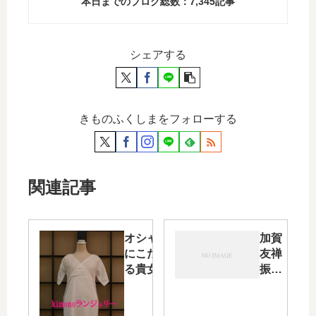
本日までのブログ総数：
7,345
記事
シェアする
きものふくしまをフォローする
関連記事
オシャレ
加賀
にこだわ
友禅
る貴女へ
振袖
「kimono
「黒
ランジェ
地の
リー」が
折り