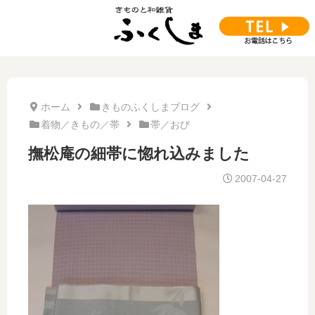
ホーム
きものふくしまブログ
着物／きもの／帯
帯／おび
撫松庵の細帯に惚れ込みました
2007-04-27