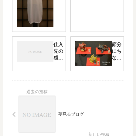
入荷・そ
鶴
して娘達
柄」
家族の七
に魅
五三
力を
感じ
ます
仕入
節分
先の
にち
感
なん
謝・
だ怖
そし
そう
て小
な鬼
粋な
が入
縞の
荷し
着物
まし
た・
そし
夢見るブログ
ても
っと
もっ