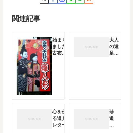
関連記事
始まり
大人
ました
の遠
古布使
足・
った
海と
「木目
戯れ
込み雛
た一
人形
日
展」・
そして
上田紬
の小岩
井さん
心を伝え
珍
からメ
る道具に
道
ールで
レターセ
中
届いた
ット
の