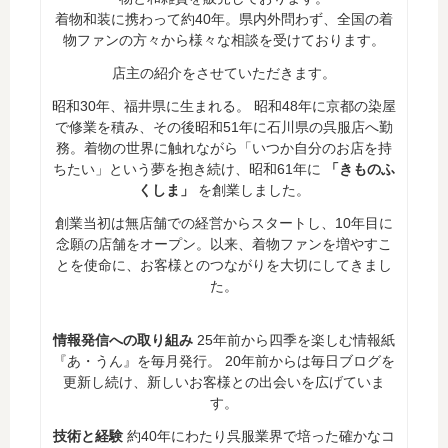
着物和装に携わって約40年。県内外問わず、全国の着
物ファンの方々から様々な相談を受けております。
店主の紹介をさせていただきます。
昭和30年、福井県に生まれる。 昭和48年に京都の染屋
で修業を積み、その後昭和51年に石川県の呉服店へ勤
務。着物の世界に触れながら「いつか自分のお店を持
ちたい」という夢を抱き続け、昭和61年に
「きものふ
くしま」
を創業しました。
創業当初は無店舗での経営からスタートし、10年目に
念願の店舗をオープン。以来、着物ファンを増やすこ
とを使命に、お客様とのつながりを大切にしてきまし
た。
情報発信への取り組み
25年前から四季を楽しむ情報紙
『あ・うん』を毎月発行。 20年前からは毎日ブログを
更新し続け、新しいお客様との出会いを広げていま
す。
技術と経験
約40年にわたり呉服業界で培った確かなコ