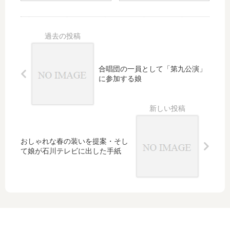
新提案
を・・・
始
新商品が
ま
入荷しま
り
した
合唱団の一員として「第九公演」
に参加する娘
おしゃれな春の装いを提案・そし
て娘が石川テレビに出した手紙