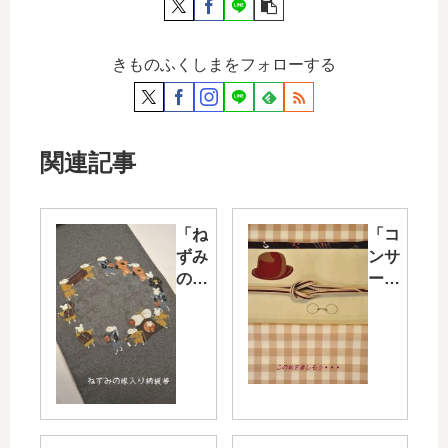
きものふくしまをフォローする
関連記事
「ね
「コ
ずみ
ンサ
の嫁
ート
入り
に連
柄」
れて
の袋
行っ
帯で
て」
もあ
コー
る
ディ
「子
ネー