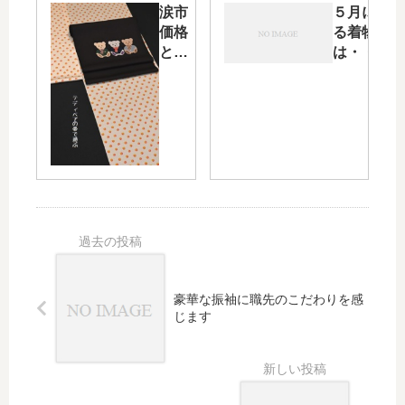
年の
ト・
涙市
５月に着
干支
信州
価格
る着物と
柄」
上田
とな
は・・・
の帯
紬に
る・
そして涼
を紹
合わ
ビタ
しさを感
介し
せた
ミン
じる着物
てみ
ピア
カラ
コーディ
ます
ノ柄
ーの
ネート
の帯
ドッ
ト柄
小紋
をテ
ディ
ベア
の染
豪華な振袖に職先のこだわりを感
帯で
じます
合わ
せる