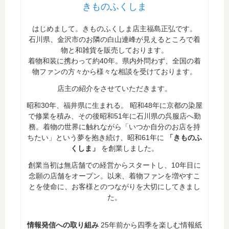
きものふくしま
はじめまして。きものふくしま店主福島正弘です。
石川県、金沢市のお隣の白山連峰が見えるところで着
物と和雑貨を販売しております。
着物和装に携わって約40年。県内外問わず、全国の着
物ファンの方々から様々な相談を受けております。
店主の紹介をさせていただきます。
昭和30年、福井県に生まれる。 昭和48年に京都の染屋
で修業を積み、その後昭和51年に石川県の呉服店へ勤
務。着物の世界に触れながら「いつか自分のお店を持
ちたい」という夢を抱き続け、昭和61年に
「きものふ
くしま」
を創業しました。
創業当初は無店舗での経営からスタートし、10年目に
念願の店舗をオープン。以来、着物ファンを増やすこ
とを使命に、お客様とのつながりを大切にしてきまし
た。
情報発信への取り組み
25年前から四季を楽しむ情報紙