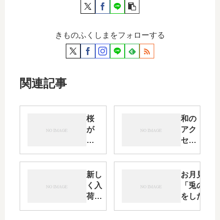
きものふくしまをフォローする
関連記事
桜
和の
が
アク
咲
セサ
く
リ
頃
ー・
に
かん
新し
お月見に
使
ざし
く入
「兎の形
う
と帯
荷し
をした帯
桜
止め
た
留め」は
柄
で春
「か
いか