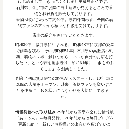
はじめまして。きものふくしま店主福島正弘です。
石川県、金沢市のお隣の白山連峰が見えるところで着
物と和雑貨を販売しております。
着物和装に携わって約40年。県内外問わず、全国の着
物ファンの方々から様々な相談を受けております。
店主の紹介をさせていただきます。
昭和30年、福井県に生まれる。 昭和48年に京都の染屋
で修業を積み、その後昭和51年に石川県の呉服店へ勤
務。着物の世界に触れながら「いつか自分のお店を持
ちたい」という夢を抱き続け、昭和61年に
「きものふ
くしま」
を創業しました。
創業当初は無店舗での経営からスタートし、10年目に
念願の店舗をオープン。以来、着物ファンを増やすこ
とを使命に、お客様とのつながりを大切にしてきまし
た。
情報発信への取り組み
25年前から四季を楽しむ情報紙
『あ・うん』を毎月発行。 20年前からは毎日ブログを
更新し続け、新しいお客様との出会いを広げていま