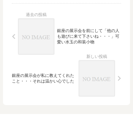
の
を演
んざ
が・・・
か
出
し」
そして
ん
に言
「幸せを
ざ
葉を
呼ぶかん
し
銀座の展示会を前にして「他の人
添え
ざし」が
も遊びに来て下さいね・・・」可
相
てみ
入荷しま
愛い水玉の和装小物
談
まし
した
た
銀座の展示会が私に教えてくれた
こと・・・それは温かい心でした