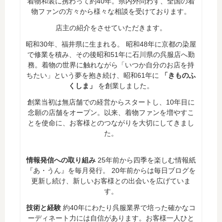
着物和装に携わって約40年。県内外問わず、全国の着
物ファンの方々から様々な相談を受けております。
店主の紹介をさせていただきます。
昭和30年、福井県に生まれる。 昭和48年に京都の染屋
で修業を積み、その後昭和51年に石川県の呉服店へ勤
務。着物の世界に触れながら「いつか自分のお店を持
ちたい」という夢を抱き続け、昭和61年に
「きものふ
くしま」
を創業しました。
創業当初は無店舗での経営からスタートし、10年目に
念願の店舗をオープン。以来、着物ファンを増やすこ
とを使命に、お客様とのつながりを大切にしてきまし
た。
情報発信への取り組み
25年前から四季を楽しむ情報紙
『あ・うん』を毎月発行。 20年前からは毎日ブログを
更新し続け、新しいお客様との出会いを広げていま
す。
技術と経験
約40年にわたり呉服業界で培った確かなコ
ーディネート力には自信があります。お客様一人ひと