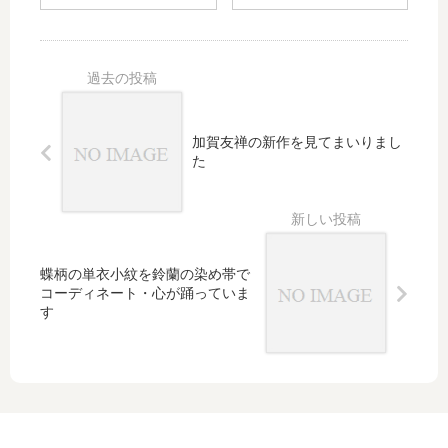
帯の
様の
イド
の別
クオ
綿麻
ルハ
冊付
リテ
の着
ッピ
録が
ィに
物を
ー
出る
心が
カッ
惹か
コ良
れま
くコ
加賀友禅の新作を見てまいりまし
す/
ーデ
た
母の
ィネ
日の
ー
贈り
ト・
物を
この
私が
おし
蝶柄の単衣小紋を鈴蘭の染め帯で
受け
ゃれ
コーディネート・心が踊っていま
取る
感に
す
「感
酔い
謝し
しれ
た
てい
い」
ます