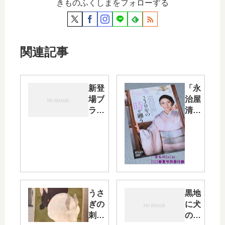
きものふくしまをフォローする
関連記事
新登
「永
場ブ
治屋
ラン
清左
ドゆ
衛門
かた
展」
ヒ
を前
デ・
にし
イノ
てき
ウエ
もの
そし
Salon
うさ
黒地
て我
から
ぎの
に犬
が家
清左
刺繍
の模
のア
衛門