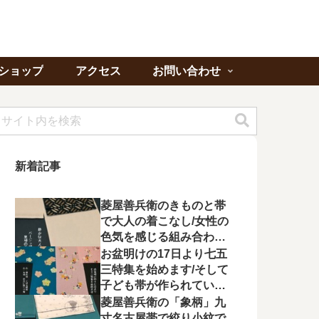
ショップ
アクセス
お問い合わせ
新着記事
菱屋善兵衛のきものと帯
で大人の着こなし/女性の
色気を感じる組み合わに
心が惹かれる
お盆明けの17日より七五
三特集を始めます/そして
子ども帯が作られてい状
況に不満を漏らす
菱屋善兵衛の「象柄」九
寸名古屋帯で絞り小紋で