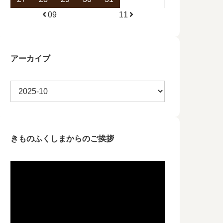
09
11
アーカイブ
きものふくしまからのご挨拶
動
画
プ
レ
ー