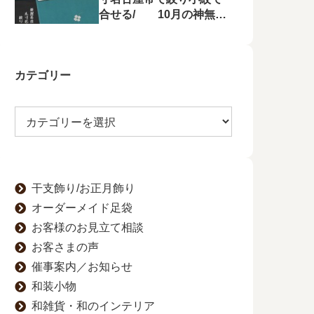
合せる/ 10月の神無月
の会にて菱屋善兵衛の帯
を特集！
カテゴリー
干支飾り/お正月飾り
オーダーメイド足袋
お客様のお見立て相談
お客さまの声
催事案内／お知らせ
和装小物
和雑貨・和のインテリア