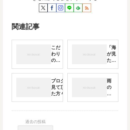
関連記事
こだ
「海
わり
が見
の下
た
駄・
い」
そし
そん
て浴
な衝
ブログを
雨
衣商
動に
見て頂い
の
戦に
千里
た方々
言
かけ
浜海
へ・・・
い
る想
岸へ
伝
い
え
と
置