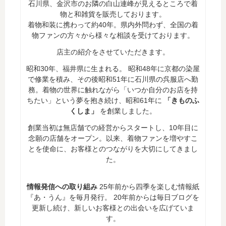
石川県、金沢市のお隣の白山連峰が見えるところで着
物と和雑貨を販売しております。
着物和装に携わって約40年。県内外問わず、全国の着
物ファンの方々から様々な相談を受けております。
店主の紹介をさせていただきます。
昭和30年、福井県に生まれる。 昭和48年に京都の染屋
で修業を積み、その後昭和51年に石川県の呉服店へ勤
務。着物の世界に触れながら「いつか自分のお店を持
ちたい」という夢を抱き続け、昭和61年に
「きものふ
くしま」
を創業しました。
創業当初は無店舗での経営からスタートし、10年目に
念願の店舗をオープン。以来、着物ファンを増やすこ
とを使命に、お客様とのつながりを大切にしてきまし
た。
情報発信への取り組み
25年前から四季を楽しむ情報紙
『あ・うん』を毎月発行。 20年前からは毎日ブログを
更新し続け、新しいお客様との出会いを広げていま
す。