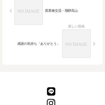
き
去
異業種交流・飛騨高山
り
に
な
っ
た
千
円
感謝の気持ち「ありがとう」
札