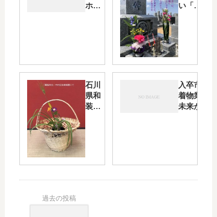
ホ・
い「両
ファ
輪が動
ース
く店作
ト」
り」・
の店
そして
作り
妻の月
と
命日
「妻
石川
入卒市場に
の墓
県和
着物業界の
参
装振
未来が隠れ
り」
興会
ている・
が開
「役立つ店
いた
って何だろ
「薫
う・・・」
風茶
会」
をリ
ポー
ト・
天候