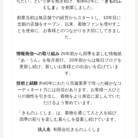
ちたい」という夢を抱き続け、昭和61年に
「きものふ
くしま」
を創業しました。
創業当初は無店舗での経営からスタートし、10年目に
念願の店舗をオープン。以来、着物ファンを増やすこ
とを使命に、お客様とのつながりを大切にしてきまし
た。
情報発信への取り組み
25年前から四季を楽しむ情報紙
『あ・うん』を毎月発行。 20年前からは毎日ブログを
更新し続け、新しいお客様との出会いを広げていま
す。
技術と経験
約40年にわたり呉服業界で培った確かなコ
ーディネート力には自信があります。お客様一人ひと
りの個性を引き出し、着物をより身近に楽しんでいた
だけるよう努めています。
「きものふくしま」は、着物を通じて人と人を結び、
四季の彩りを楽しむ暮らしを提案し続けています。
法人名
: 有限会社きものふくしま