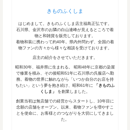
きものふくしま
はじめまして。きものふくしま店主福島正弘です。
石川県、金沢市のお隣の白山連峰が見えるところで着
物と和雑貨を販売しております。
着物和装に携わって約40年。県内外問わず、全国の着
物ファンの方々から様々な相談を受けております。
店主の紹介をさせていただきます。
昭和30年、福井県に生まれる。 昭和48年に京都の染屋
で修業を積み、その後昭和51年に石川県の呉服店へ勤
務。着物の世界に触れながら「いつか自分のお店を持
ちたい」という夢を抱き続け、昭和61年に
「きものふ
くしま」
を創業しました。
創業当初は無店舗での経営からスタートし、10年目に
念願の店舗をオープン。以来、着物ファンを増やすこ
とを使命に、お客様とのつながりを大切にしてきまし
た。