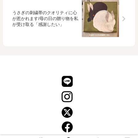
め
ィ
れ
る
ネ
に
うさぎの刺繍帯のクオリティに心
ー
コ
が惹かれます/母の日の贈り物を私
ト
ー
が受け取る「感謝したい」
デ
ィ
ネ
ー
ト
し
て
み
ま
し
た