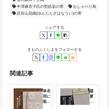
中澤麻衣子氏の型絵染の帯
おしゃべり鳥
読谷山花織(ゆんたんざはなうい)の帯
シェアする
きものふくしまをフォローする
関連記事
単衣
盛
用に
夏
装
の
い・
街