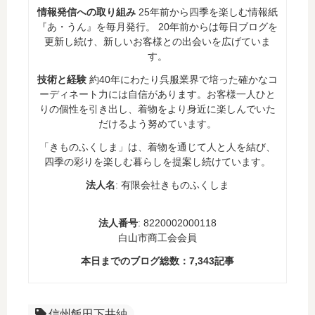
情報発信への取り組み
25年前から四季を楽しむ情報紙
『あ・うん』を毎月発行。 20年前からは毎日ブログを
更新し続け、新しいお客様との出会いを広げていま
す。
技術と経験
約40年にわたり呉服業界で培った確かなコ
ーディネート力には自信があります。お客様一人ひと
りの個性を引き出し、着物をより身近に楽しんでいた
だけるよう努めています。
「きものふくしま」は、着物を通じて人と人を結び、
四季の彩りを楽しむ暮らしを提案し続けています。
法人名
: 有限会社きものふくしま
法人番号
: 8220002000118
白山市商工会会員
本日までのブログ総数：
7,343
記事
信州飯田下井紬