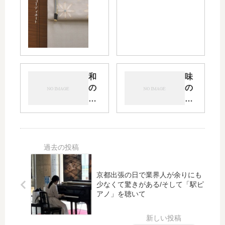
金ネ
着
ズ系
の
の単
装
衣小
い/
紋を
絽
織楽
小
浅野
紋
和
味
の帯
を
の
の
で品
朝
ク
あ
良く
顔
リ
る
纏め
と
ス
織
てみ
紫
マ
物
まし
陽
ス
の
た
花
を
牛
の
着
首
染
京都出張の日で業界人が余りにも
物
紬
帯
少なくて驚きがある/そして「駅ピ
で
を
アノ」を聴いて
で
コ
お
ま
ー
し
と
デ
ゃ