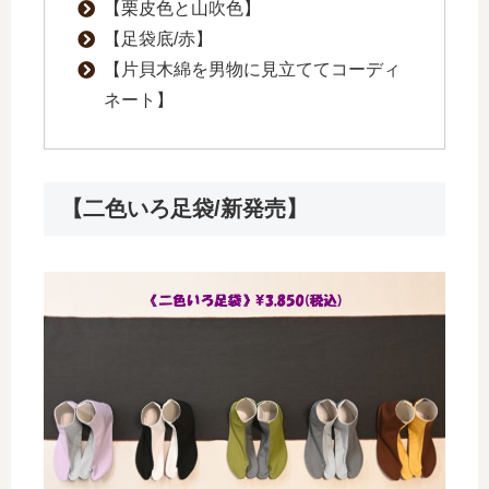
【栗皮色と山吹色】
【足袋底/赤】
【片貝木綿を男物に見立ててコーディ
ネート】
【二色いろ足袋/新発売】