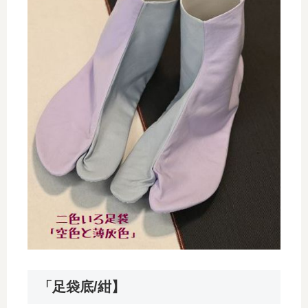
「足袋底/紺】