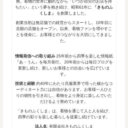
務。着物の世界に触れながら「いつか自分のお店を持
ちたい」という夢を抱き続け、昭和61年に
「きものふ
くしま」
を創業しました。
創業当初は無店舗での経営からスタートし、10年目に
念願の店舗をオープン。以来、着物ファンを増やすこ
とを使命に、お客様とのつながりを大切にしてきまし
た。
情報発信への取り組み
25年前から四季を楽しむ情報紙
『あ・うん』を毎月発行。 20年前からは毎日ブログを
更新し続け、新しいお客様との出会いを広げていま
す。
技術と経験
約40年にわたり呉服業界で培った確かなコ
ーディネート力には自信があります。お客様一人ひと
りの個性を引き出し、着物をより身近に楽しんでいた
だけるよう努めています。
「きものふくしま」は、着物を通じて人と人を結び、
四季の彩りを楽しむ暮らしを提案し続けています。
法人名
: 有限会社きものふくしま