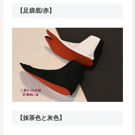
【足袋底/赤】
【抹茶色と灰色】