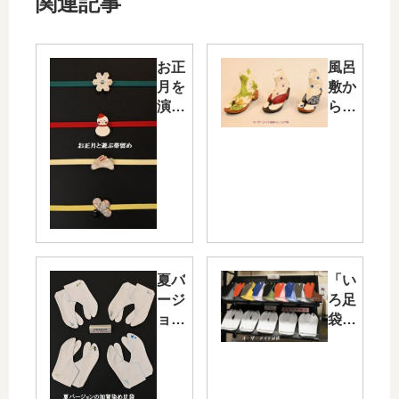
関連記事
お正
風呂
月を
敷か
演出
ら作
する
った
帯留
小紋
め・
足袋
そし
のコ
て私
ンテ
が掲
スト
げた
が始
2023
ま
夏バ
「い
年の
る・
ージ
ろ足
目標
そし
ョン
袋」
て孫
の
と
から
「加
「加
もら
賀染
賀染
った
め足
め足