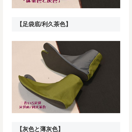
【足袋底/利久茶色】
【灰色と薄灰色】