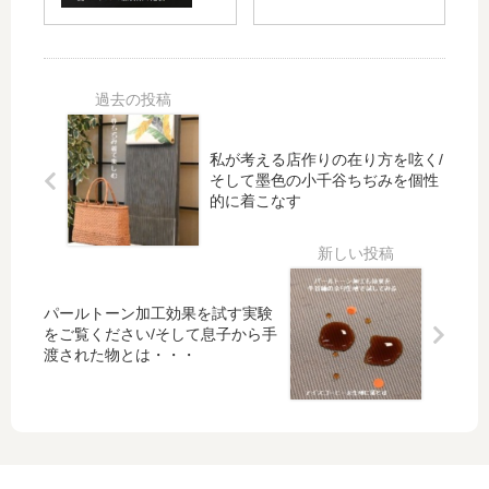
チョ
袋4
袋」
コ
柄」
を核
を紹
にし
介・
て和
そし
装小
て我
物を
私が考える店作りの在り方を呟く/
が家
店の
そして墨色の小千谷ちぢみを個性
の草
強み
的に着こなす
刈り
に変
作戦
えて
が動
行き
き出
たい
す
パールトーン加工効果を試す実験
をご覧ください/そして息子から手
渡された物とは・・・