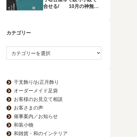
合せる/ 10月の神無月
の会にて菱屋善兵衛の帯
を特集！
カテゴリー
干支飾り/お正月飾り
オーダーメイド足袋
お客様のお見立て相談
お客さまの声
催事案内／お知らせ
和装小物
和雑貨・和のインテリア