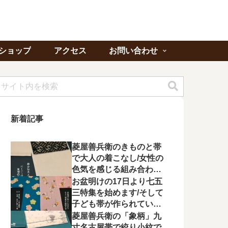
ショップ
アクセス
お問い合わせ
新着記事
菱屋善兵衛のきものと帯
で大人の着こなし/女性の
色気を感じる組み合わに
心が惹かれる
お盆明けの17日より七五
三特集を始めます/そして
子ども帯が作られてい状
況に不満を漏らす
菱屋善兵衛の「象柄」九
寸名古屋帯で絞り小紋で