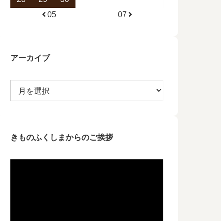
05
07
アーカイブ
きものふくしまからのご挨拶
動
画
プ
レ
ー