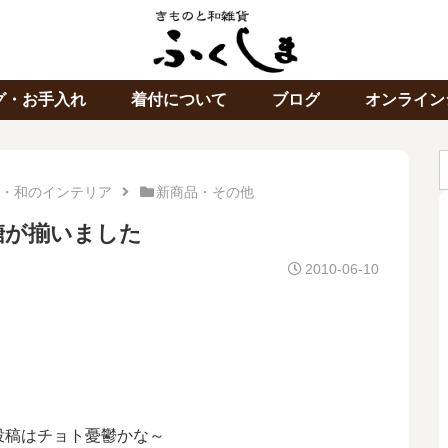
グ・お手入れ
着付について
ブログ
オンライン
・和のインテリア
新商品・その他
糖が揃いました
2010-06-10
投稿はチョト憂鬱かな～