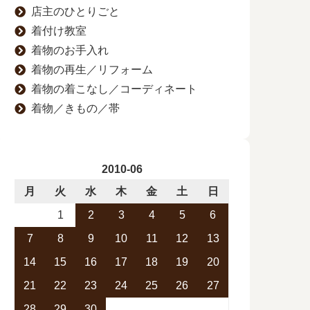
店主のひとりごと
着付け教室
着物のお手入れ
着物の再生／リフォーム
着物の着こなし／コーディネート
着物／きもの／帯
2010-06
月
火
水
木
金
土
日
1
2
3
4
5
6
7
8
9
10
11
12
13
14
15
16
17
18
19
20
21
22
23
24
25
26
27
28
29
30