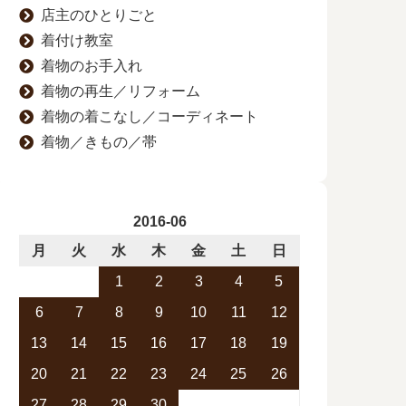
店主のひとりごと
着付け教室
着物のお手入れ
着物の再生／リフォーム
着物の着こなし／コーディネート
着物／きもの／帯
2016-06
月
火
水
木
金
土
日
1
2
3
4
5
6
7
8
9
10
11
12
13
14
15
16
17
18
19
20
21
22
23
24
25
26
27
28
29
30