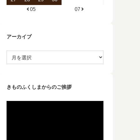
05
07
アーカイブ
きものふくしまからのご挨拶
動
画
プ
レ
ー