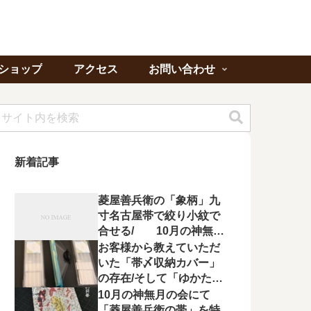
ショップ
アクセス
お問い合わせ
新着記事
菱屋善兵衛の「象柄」九
寸名古屋帯で絞り小紋で
合せる/ 10月の神無月
の会にて菱屋善兵衛の帯
お客様から教えていただ
を特集！
いた「帯〆収納カバー」
の存在/そして「ゆかたの
夕べ」へのお誘い
10月の神無月の会にて
「菱屋善兵衛の帯」を特