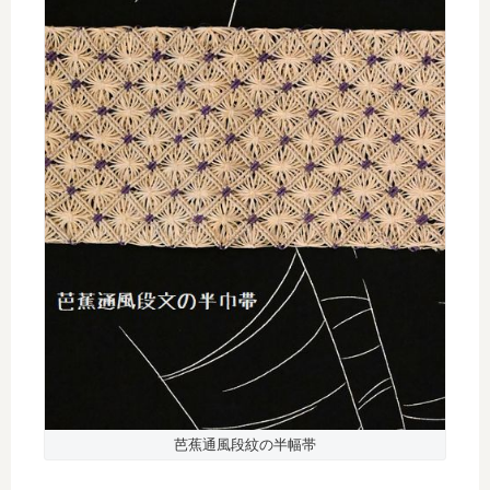
芭蕉通風段紋の半幅帯