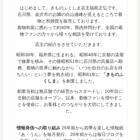
はじめまして。きものふくしま店主福島正弘です。
石川県、金沢市のお隣の白山連峰が見えるところで着
物と和雑貨を販売しております。
着物和装に携わって約40年。県内外問わず、全国の着
物ファンの方々から様々な相談を受けております。
店主の紹介をさせていただきます。
昭和30年、福井県に生まれる。 昭和48年に京都の染屋
で修業を積み、その後昭和51年に石川県の呉服店へ勤
務。着物の世界に触れながら「いつか自分のお店を持
ちたい」という夢を抱き続け、昭和61年に
「きものふ
くしま」
を創業しました。
創業当初は無店舗での経営からスタートし、10年目に
念願の店舗をオープン。以来、着物ファンを増やすこ
とを使命に、お客様とのつながりを大切にしてきまし
た。
情報発信への取り組み
25年前から四季を楽しむ情報紙
『あ・うん』を毎月発行。 20年前からは毎日ブログを