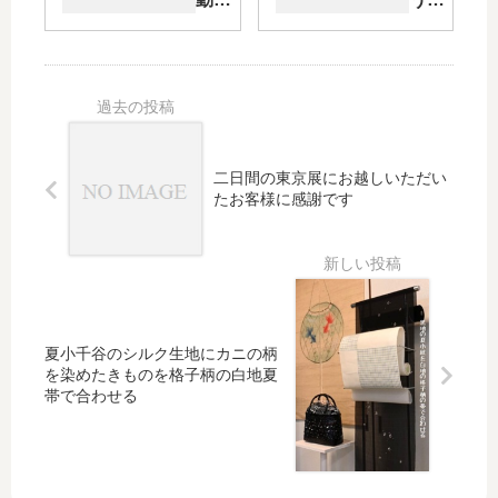
桐下
それ
き・
レト
駄」で
とオ
中間
ロな
コーデ
シキ
報告
「風
ィネ
リモ
車柄
ー・そ
エの
プレ
して店
ゆか
タ浴
に寄っ
た
衣」
二日間の東京展にお越しいただい
てくれ
をお
たお客様に感謝です
た孫た
しゃ
ちに
れな
「乾
姿に
杯！」
コー
ディ
ネー
夏小千谷のシルク生地にカニの柄
ト
を染めたきものを格子柄の白地夏
帯で合わせる