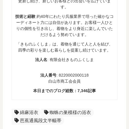
更新し続け、新しいお客様との出会いを広げていま
す。
技術と経験
約40年にわたり呉服業界で培った確かなコ
ーディネート力には自信があります。お客様一人ひと
りの個性を引き出し、着物をより身近に楽しんでいた
だけるよう努めています。
「きものふくしま」は、着物を通じて人と人を結び、
四季の彩りを楽しむ暮らしを提案し続けています。
法人名
: 有限会社きものふくしま
法人番号
: 8220002000118
白山市商工会会員
本日までのブログ総数：
7,346
記事
綿麻浴衣
蜘蛛の巣模様の浴衣
芭蕉通風段文半幅帯