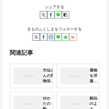
シェアする
きものふくしまをフォローする
関連記事
竺仙さ
着物
んの男
を洋
物浴衣
服に
を夏用
置き
の「羅
かえ
の角
た考
ゆか
銘仙
帯」と
え
たの
のよ
「焼き
方・
動
うな