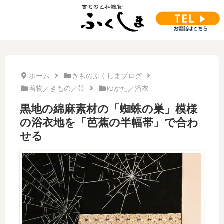
ホーム
きものふくしまブログ
着物／きもの／帯
ゆかた／浴衣
黒地の綿麻素材の「蜘蛛の巣」模様
の浴衣地を「芭蕉の半幅帯」で合わ
せる