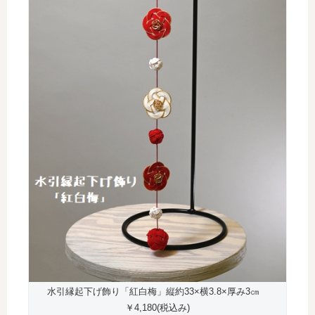
水引縁起下げ飾り「紅白梅」縦約33×横3.8×厚み3㎝
￥4,180(税込み)