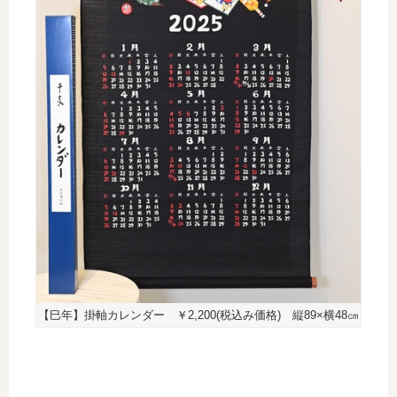
【巳年】掛軸カレンダー ￥2,200(税込み価格) 縦89×横48㎝