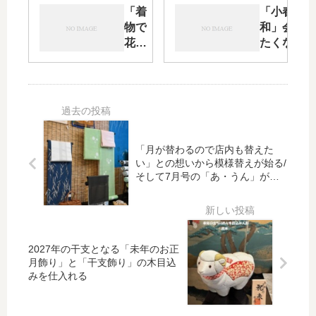
ジ
の十
「着
「小春日
ャ
三詣
物で
和」会い
ン
り」
花
たくなっ
の
をレ
見」
た妻に春
日
ポー
新し
を・・・
ト
い出
会い
もあ
って
「月が替わるので店内も替えた
最高
い」との想いから模様替えが始る/
でし
そして7月号の「あ・うん」が仕
た
上がる
2027年の干支となる「未年のお正
月飾り」と「干支飾り」の木目込
みを仕入れる