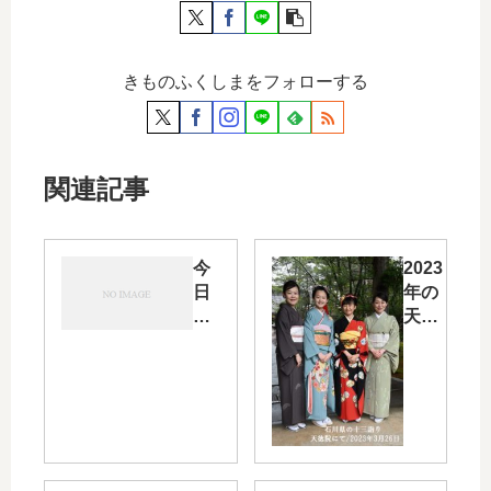
きものふくしまをフォローする
関連記事
今
2023
日
年の
は
天徳
草
院で
む
執り
し
行な
り
われ
と
た
マ
「石
ー
川県