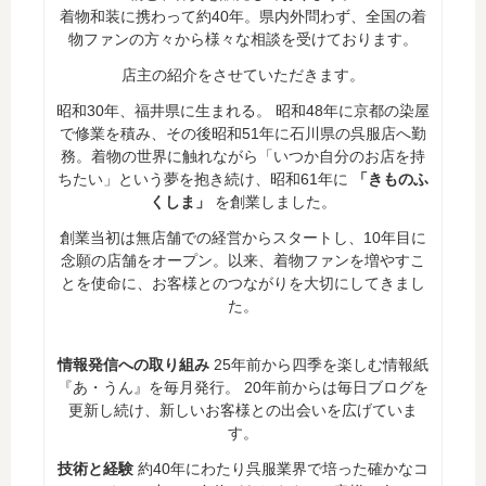
着物和装に携わって約40年。県内外問わず、全国の着
物ファンの方々から様々な相談を受けております。
店主の紹介をさせていただきます。
昭和30年、福井県に生まれる。 昭和48年に京都の染屋
で修業を積み、その後昭和51年に石川県の呉服店へ勤
務。着物の世界に触れながら「いつか自分のお店を持
ちたい」という夢を抱き続け、昭和61年に
「きものふ
くしま」
を創業しました。
創業当初は無店舗での経営からスタートし、10年目に
念願の店舗をオープン。以来、着物ファンを増やすこ
とを使命に、お客様とのつながりを大切にしてきまし
た。
情報発信への取り組み
25年前から四季を楽しむ情報紙
『あ・うん』を毎月発行。 20年前からは毎日ブログを
更新し続け、新しいお客様との出会いを広げていま
す。
技術と経験
約40年にわたり呉服業界で培った確かなコ