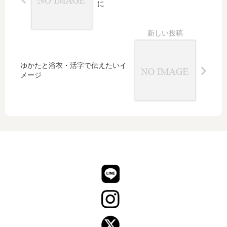
秋
方
に
が
が
恋
上
し
品
く
な
て
お
ゆかたと浴衣・活字で伝えたいイ
空
し
メージ
を
ゃ
飛
れ
ん
な
で
着
い
物
る
コ
着
ー
物
デ
コ
ィ
ー
ネ
デ
ー
ィ
ト
ネ
ー