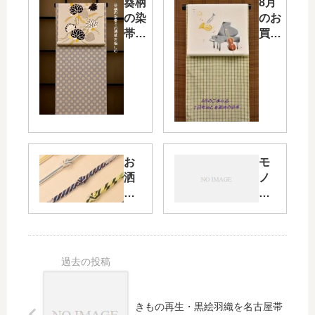
葵柄
8月
の染
のお
帯で
買い
お洒
得商
落を
品を
愉し
用意
む・
しま
生き
した
るこ
「十
とへ
日町
の
紬に
お
モ
「美
楽器
洒
ノ
学」
柄の
落
ト
が私
ちり
な
ー
の心
めん
夏
ン
の中
染
の
の
にあ
帯」
帯
色
る
が2
締
の
点で
め
使
12
と
い
きもの再生・黒絵羽織を名古屋帯
万円