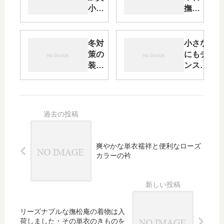
小紋
撫松
をコ
庵の
ーデ
子ど
ィネ
も浴
冬対
小さな店
ー
衣・
策の
にもチャ
ト・
そし
装い
ンス
そし
てザ
とし
が・・・
て無
ッ
て
邪気
ク・
「時
な心
ジャ
雨ぞ
パン
う
の悔
り」
しさ
と
爽やかな単衣襦袢と便利なローズ
と闘
「ゴ
カラーの衿
争心
マア
ザラ
シの
防寒
草
リーズナブルな撫松庵の着物は入
履」
荷しました・その単衣のきものを