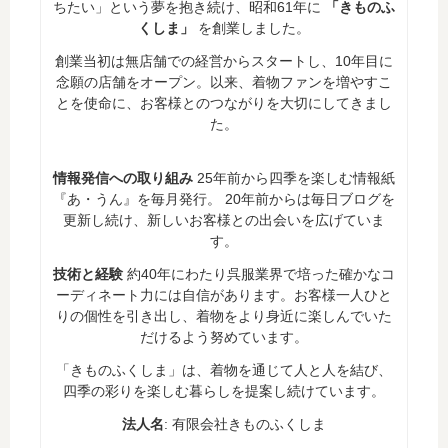
ちたい」という夢を抱き続け、昭和61年に
「きものふ
くしま」
を創業しました。
創業当初は無店舗での経営からスタートし、10年目に
念願の店舗をオープン。以来、着物ファンを増やすこ
とを使命に、お客様とのつながりを大切にしてきまし
た。
情報発信への取り組み
25年前から四季を楽しむ情報紙
『あ・うん』を毎月発行。 20年前からは毎日ブログを
更新し続け、新しいお客様との出会いを広げていま
す。
技術と経験
約40年にわたり呉服業界で培った確かなコ
ーディネート力には自信があります。お客様一人ひと
りの個性を引き出し、着物をより身近に楽しんでいた
だけるよう努めています。
「きものふくしま」は、着物を通じて人と人を結び、
四季の彩りを楽しむ暮らしを提案し続けています。
法人名
: 有限会社きものふくしま