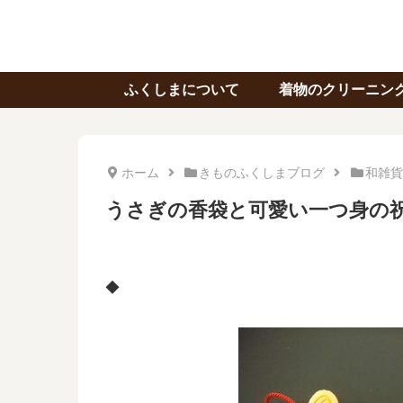
ふくしまについて
着物のクリーニン
ホーム
きものふくしまブログ
和雑貨
うさぎの香袋と可愛い一つ身の
◆