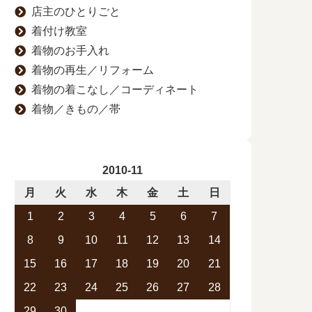
店主のひとりごと
着付け教室
着物のお手入れ
着物の再生／リフォーム
着物の着こなし／コーディネート
着物／きもの／帯
2010-11
月
火
水
木
金
土
日
1
2
3
4
5
6
7
8
9
10
11
12
13
14
15
16
17
18
19
20
21
22
23
24
25
26
27
28
29
30