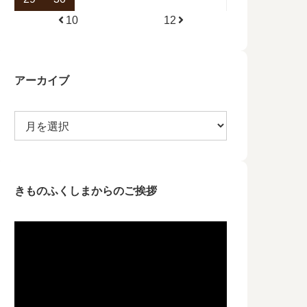
10
12
アーカイブ
きものふくしまからのご挨拶
動
画
プ
レ
ー