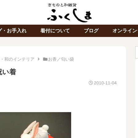
グ・お手入れ
着付について
ブログ
オンライン
・和のインテリア
お香／匂い袋
祝い着
2010-11-04