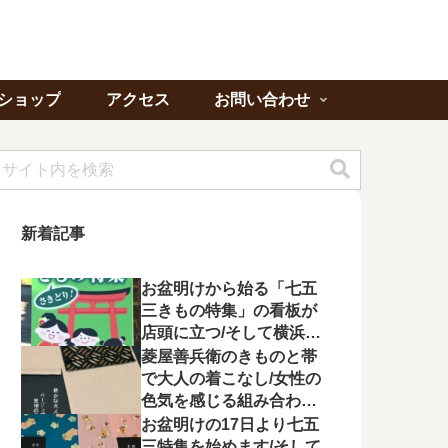
ショップ
アクセス
お問い合わせ
新着記事
お盆明けから始る「七五
三きもの特集」の看板が
店頭に立つ/そして横浜よ
り「ゆかたの夕べ」への
菱屋善兵衛のきものと帯
出席を頂く
で大人の着こなし/女性の
色気を感じる組み合わに
心が惹かれる
お盆明けの17日より七五
三特集を始めます/そして