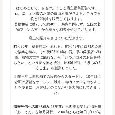
はじめまして。きものふくしま店主福島正弘です。
石川県、金沢市のお隣の白山連峰が見えるところで着
物と和雑貨を販売しております。
着物和装に携わって約40年。県内外問わず、全国の着
物ファンの方々から様々な相談を受けております。
店主の紹介をさせていただきます。
昭和30年、福井県に生まれる。 昭和48年に京都の染屋
で修業を積み、その後昭和51年に石川県の呉服店へ勤
務。着物の世界に触れながら「いつか自分のお店を持
ちたい」という夢を抱き続け、昭和61年に
「きものふ
くしま」
を創業しました。
創業当初は無店舗での経営からスタートし、10年目に
念願の店舗をオープン。以来、着物ファンを増やすこ
とを使命に、お客様とのつながりを大切にしてきまし
た。
情報発信への取り組み
25年前から四季を楽しむ情報紙
『あ・うん』を毎月発行。 20年前からは毎日ブログを