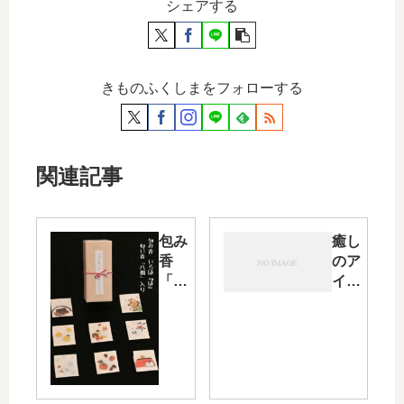
シェアする
きものふくしまをフォローする
関連記事
包み
癒し
香
のア
「い
イテ
ろは
ム・
香の
文香
は」
に香
の魅
木の
力を
香り
解