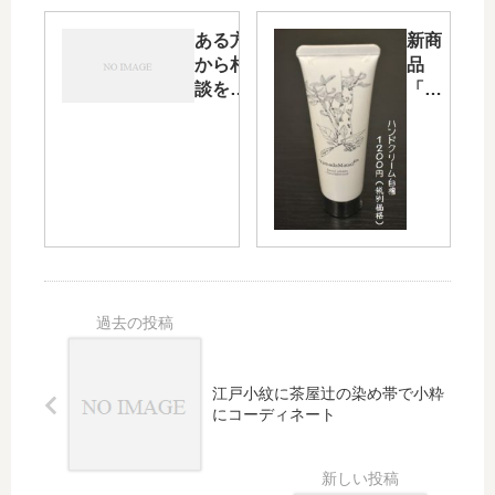
説・
ある方
新商
心ば
から相
品
かり
談をい
「ハ
の
ただい
ンド
「贈
た「海
クリ
り
老の匂
ーム
物」
い袋」
白
とし
の注
檀」
て提
文・そ
を取
案!
して１
り上
７９号
げ
の
る・
「あ・
そし
うん」
て七
が仕上
五三
江戸小紋に茶屋辻の染め帯で小粋
がりま
の看
にコーディネート
した
板で
店を
アピ