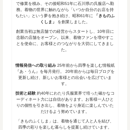
で修業を積み、その後昭和51年に石川県の呉服店へ勤
務。着物の世界に触れながら「いつか自分のお店を持
ちたい」という夢を抱き続け、昭和61年に
「きものふ
くしま」
を創業しました。
創業当初は無店舗での経営からスタートし、10年目に
念願の店舗をオープン。以来、着物ファンを増やすこ
とを使命に、お客様とのつながりを大切にしてきまし
た。
情報発信への取り組み
25年前から四季を楽しむ情報紙
『あ・うん』を毎月発行。 20年前からは毎日ブログを
更新し続け、新しいお客様との出会いを広げていま
す。
技術と経験
約40年にわたり呉服業界で培った確かなコ
ーディネート力には自信があります。お客様一人ひと
りの個性を引き出し、着物をより身近に楽しんでいた
だけるよう努めています。
「きものふくしま」は、着物を通じて人と人を結び、
四季の彩りを楽しむ暮らしを提案し続けています。