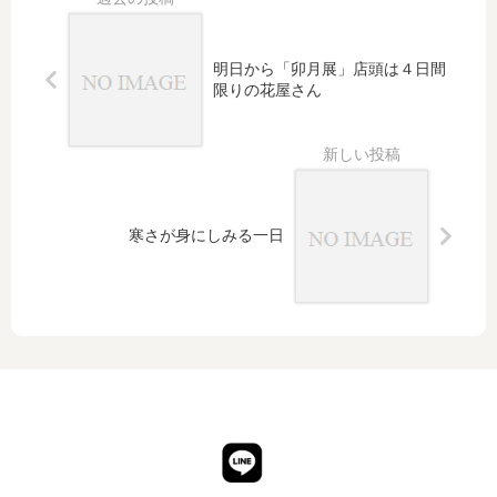
梅を
ト
め替
も
「蛍
えキ
の
に
ャン
通
明日から「卯月展」店頭は４日間
笹」
ペー
の
限りの花屋さん
模様
ン始
着
の帯
めま
こ
で合
す
な
わせ
し
る
を
織
寒さが身にしみる一日
楽
浅
野
さ
ん
の
帯
で
コ
ー