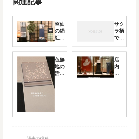
関連記事
竺仙
サク
の絹
ラ柄
紅梅
でシ
を縞
ンプ
の染
ルな
帯で
おし
色無
店
組み
ゃれ
地の
内
合
を考
活用
の
わ/
えて
法と
模
加賀
みま
帯の
様
小紋
し
合わ
替
の染
た・
せ
え
師・
色無
方・
が
坂口
地の
そし
始
裕章
コー
て色
め
氏の
ディ
無地
る/
絹紅
ネー
に染
き