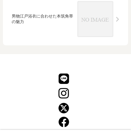
ん
ざ
男物江戸浴衣に合わせた本筑角帯
し
の魅力