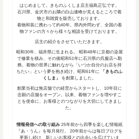
はじめまして。きものふくしま店主福島正弘です。
石川県、金沢市のお隣の白山連峰が見えるところで着
物と和雑貨を販売しております。
着物和装に携わって約40年。県内外問わず、全国の着
物ファンの方々から様々な相談を受けております。
店主の紹介をさせていただきます。
昭和30年、福井県に生まれる。 昭和48年に京都の染屋
で修業を積み、その後昭和51年に石川県の呉服店へ勤
務。着物の世界に触れながら「いつか自分のお店を持
ちたい」という夢を抱き続け、昭和61年に
「きものふ
くしま」
を創業しました。
創業当初は無店舗での経営からスタートし、10年目に
念願の店舗をオープン。以来、着物ファンを増やすこ
とを使命に、お客様とのつながりを大切にしてきまし
た。
情報発信への取り組み
25年前から四季を楽しむ情報紙
『あ・うん』を毎月発行。 20年前からは毎日ブログを
更新し続け、新しいお客様との出会いを広げていま