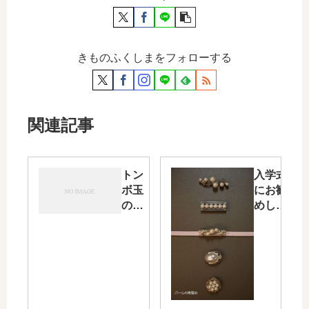
きものふくしまをフォローする
関連記事
トン
入学式
ボ玉
にお勧
の帯
めした
留を
い「パ
コー
ールの
ディ
帯留
ネー
め」・
ト・
そして
そし
あまり