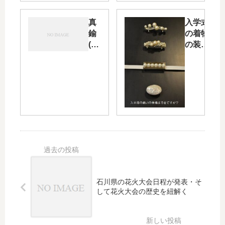
て都
の忙し
心の
さにパ
真
入学式
浴衣
ニック
鍮
の着物
事情
状態に
(し
の装い
なる
ん
に提案
ち
したい
ゅ
「パー
う)
ルの帯
の
留
帯
め」・
止
そして
め
我が家
と
に新し
血
い命が
赤
誕生し
珊
ました
石川県の花火大会日程が発表・そ
瑚
して花火大会の歴史を紐解く
系
の
か