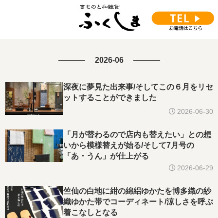
2026-06
深夜に夢見た出来事/そしてこの６月をリセ
ットすることができました
2026-06-30
「月が替わるので店内も替えたい」との想
いから模様替えが始る/そして7月号の
「あ・うん」が仕上がる
2026-06-29
竺仙の白地に紺の綿絽ゆかたを博多織の紗
織ゆかた帯でコーディネート/涼しさを呼ぶ
着こなしとなる