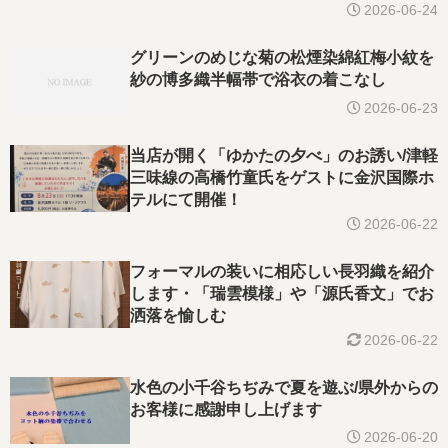
2026-06-24
グリーンのめじな菊の松煙染綿紅梅小紋を
紗の博多織半幅帯で浴衣の着こなし
2026-06-23
当店が開く「ゆかたの夕べ」のお誘い/津軽
三味線の高橋竹童氏をゲストに金沢国際ホ
テルにて開催！
2026-06-22
フォーマルの装いに相応しい長羽織を紹介
します・「瑞雲模様」や「源氏香文」でお
洒落を愉しむ
2026-06-22
水色の小千谷ちぢみで夏を遊ぶ/県外からの
お客様に感謝申し上げます
2026-06-20