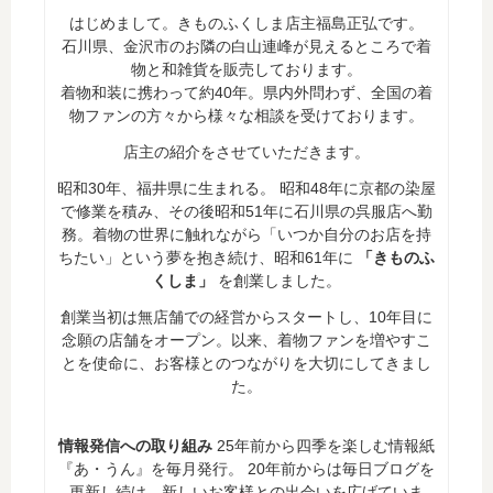
はじめまして。きものふくしま店主福島正弘です。
石川県、金沢市のお隣の白山連峰が見えるところで着
物と和雑貨を販売しております。
着物和装に携わって約40年。県内外問わず、全国の着
物ファンの方々から様々な相談を受けております。
店主の紹介をさせていただきます。
昭和30年、福井県に生まれる。 昭和48年に京都の染屋
で修業を積み、その後昭和51年に石川県の呉服店へ勤
務。着物の世界に触れながら「いつか自分のお店を持
ちたい」という夢を抱き続け、昭和61年に
「きものふ
くしま」
を創業しました。
創業当初は無店舗での経営からスタートし、10年目に
念願の店舗をオープン。以来、着物ファンを増やすこ
とを使命に、お客様とのつながりを大切にしてきまし
た。
情報発信への取り組み
25年前から四季を楽しむ情報紙
『あ・うん』を毎月発行。 20年前からは毎日ブログを
更新し続け、新しいお客様との出会いを広げていま