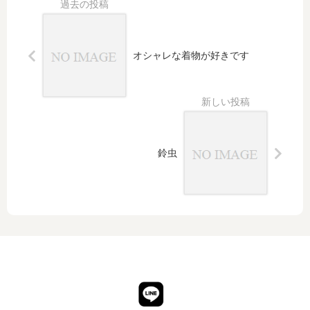
が家
を見
に
し
のク
るま
着
ゃ
リス
での
る
れ
オシャレな着物が好きです
マス
夜道
無
に
パー
地
コ
ティ
風
ー
小
デ
紋
ィ
を
ネ
コ
ー
鈴虫
ー
ト
デ
ィ
ネ
ー
ト