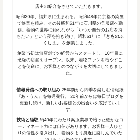
店主の紹介をさせていただきます。
昭和30年、福井県に生まれる。 昭和48年に京都の染屋
で修業を積み、その後昭和51年に石川県の呉服店へ勤
務。着物の世界に触れながら「いつか自分のお店を持
ちたい」という夢を抱き続け、昭和61年に
「きものふ
くしま」
を創業しました。
創業当初は無店舗での経営からスタートし、10年目に
念願の店舗をオープン。以来、着物ファンを増やすこ
とを使命に、お客様とのつながりを大切にしてきまし
た。
情報発信への取り組み
25年前から四季を楽しむ情報紙
『あ・うん』を毎月発行。 20年前からは毎日ブログを
更新し続け、新しいお客様との出会いを広げていま
す。
技術と経験
約40年にわたり呉服業界で培った確かなコ
ーディネート力には自信があります。お客様一人ひと
りの個性を引き出し、着物をより身近に楽しんでいた
だけるよう努めています。