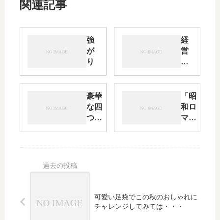
関連記事
強
経
が
営
り
の
数
字
で
豪華
「昭
は
な四
和ロ
な
つ身
マ
い
の訪
ン」
笑
問
水色
顔
着・
のボ
の
そし
ーダ
数
て新
ーラ
の
しい
イン
大
道を
に白
可愛い足袋でこの秋のおしゃれに
切
探せ
い薔
チャレンジしてみては・・・
さ
薇の