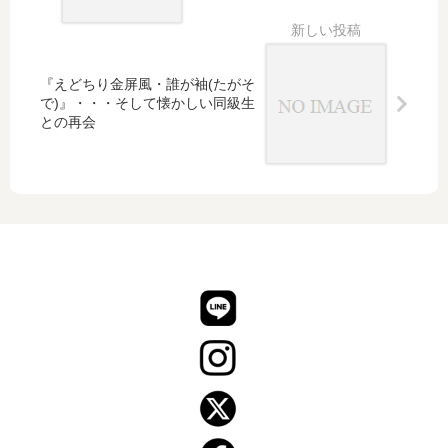
単衣
着物
をコ
ーデ
『えどちり金屏風・誰が袖(たがそ
ィネ
で)』・・・そして懐かしい同級生
ート
との再会