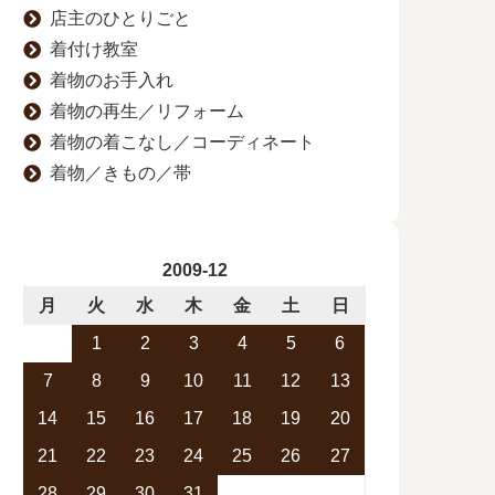
店主のひとりごと
着付け教室
着物のお手入れ
着物の再生／リフォーム
着物の着こなし／コーディネート
着物／きもの／帯
2009-12
月
火
水
木
金
土
日
1
2
3
4
5
6
7
8
9
10
11
12
13
14
15
16
17
18
19
20
21
22
23
24
25
26
27
28
29
30
31