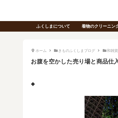
ふくしまについて
着物のクリーニン
ホーム
きものふくしまブログ
和雑貨
お腹を空かした売り場と商品仕
◆