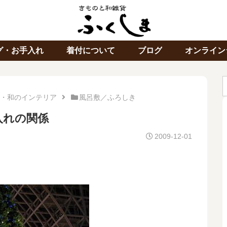
グ・お手入れ
着付について
ブログ
オンライン
・和のインテリア
風呂敷／ふろしき
入れの関係
2009-12-01