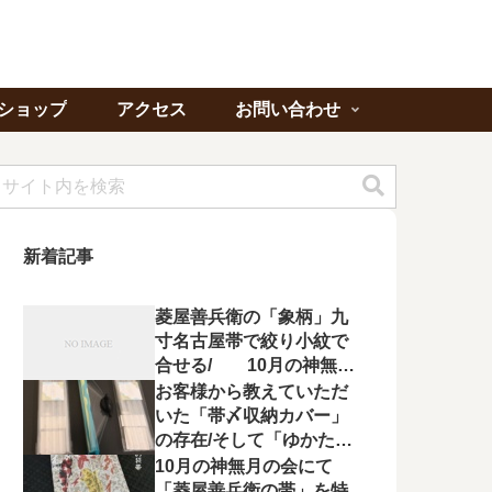
ショップ
アクセス
お問い合わせ
新着記事
菱屋善兵衛の「象柄」九
寸名古屋帯で絞り小紋で
合せる/ 10月の神無月
の会にて菱屋善兵衛の帯
お客様から教えていただ
を特集！
いた「帯〆収納カバー」
の存在/そして「ゆかたの
夕べ」へのお誘い
10月の神無月の会にて
「菱屋善兵衛の帯」を特