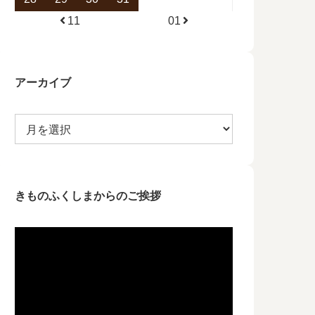
11
01
アーカイブ
きものふくしまからのご挨拶
動
画
プ
レ
ー