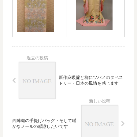
そし
ルク
ディ
五三
て小
ウー
ネー
を解
千谷
ルを
ト・
説・
縮の
コー
素敵
七歳
鼻緒
ディ
なご
は帯
で夏
ネー
縁を
出し
をコ
ト
いた
で三
ーデ
だけ
歳は
ィネ
たこ
被布
ート
とに
コー
感謝
トで
新作麻暖簾と柳にツバメのタペス
の着
トリー・日本の風情を感じます
こな
しが
増え
てい
る
西陣織の手提げバッグ・そして暖
かなメールの感謝したいです