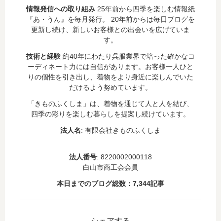
情報発信への取り組み
25年前から四季を楽しむ情報紙
『あ・うん』を毎月発行。 20年前からは毎日ブログを
更新し続け、新しいお客様との出会いを広げていま
す。
技術と経験
約40年にわたり呉服業界で培った確かなコ
ーディネート力には自信があります。お客様一人ひと
りの個性を引き出し、着物をより身近に楽しんでいた
だけるよう努めています。
「きものふくしま」は、着物を通じて人と人を結び、
四季の彩りを楽しむ暮らしを提案し続けています。
法人名
: 有限会社きものふくしま
法人番号
: 8220002000118
白山市商工会会員
本日までのブログ総数：
7,344
記事
シェアする