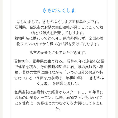
きものふくしま
はじめまして。きものふくしま店主福島正弘です。
石川県、金沢市のお隣の白山連峰が見えるところで着
物と和雑貨を販売しております。
着物和装に携わって約40年。県内外問わず、全国の着
物ファンの方々から様々な相談を受けております。
店主の紹介をさせていただきます。
昭和30年、福井県に生まれる。 昭和48年に京都の染屋
で修業を積み、その後昭和51年に石川県の呉服店へ勤
務。着物の世界に触れながら「いつか自分のお店を持
ちたい」という夢を抱き続け、昭和61年に
「きものふ
くしま」
を創業しました。
創業当初は無店舗での経営からスタートし、10年目に
念願の店舗をオープン。以来、着物ファンを増やすこ
とを使命に、お客様とのつながりを大切にしてきまし
た。