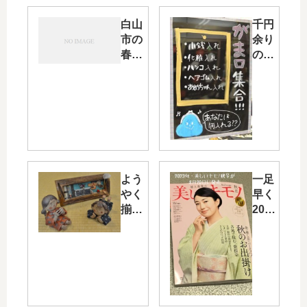
白山
千円
市の
余り
春の
のが
息吹
ま口
に乾
と
杯・
POP
そし
に潜
てピ
んで
ンク
いる
のﾌﾞ
商売
ﾘｻﾞｰ
のツ
よう
一足
ﾌﾞﾄﾞ
ボを
やく
早く
ﾌﾗﾜｰ
考え
揃っ
2023
てみ
た二
年の
まし
体の
「美
た・
童人
しい
「も
形・
キモ
う少
そし
ノ秋
し・
て和
号」