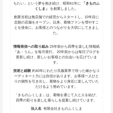
ちたい」という夢を抱き続け、昭和61年に
「きものふ
くしま」
を創業しました。
創業当初は無店舗での経営からスタートし、10年目に
念願の店舗をオープン。以来、着物ファンを増やすこ
とを使命に、お客様とのつながりを大切にしてきまし
た。
情報発信への取り組み
25年前から四季を楽しむ情報紙
『あ・うん』を毎月発行。 20年前からは毎日ブログを
更新し続け、新しいお客様との出会いを広げていま
す。
技術と経験
約40年にわたり呉服業界で培った確かなコ
ーディネート力には自信があります。お客様一人ひと
りの個性を引き出し、着物をより身近に楽しんでいた
だけるよう努めています。
「きものふくしま」は、着物を通じて人と人を結び、
四季の彩りを楽しむ暮らしを提案し続けています。
法人名
: 有限会社きものふくしま