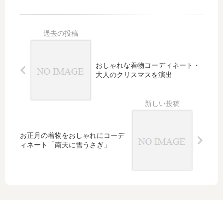
もう
装業
が届
少
界が
く・
し」
小売
その
業か
雑誌
らサ
に私
ービ
の想
おしゃれな着物コーディネート・
ス業
いが
大人のクリスマスを演出
に変
沢山
化し
詰ま
てい
って
る時
ます
代
お正月の着物をおしゃれにコーデ
ィネート「南天に雪うさぎ」