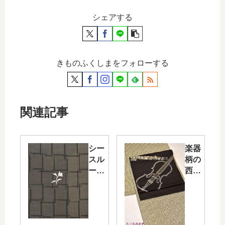
シェアする
きものふくしまをフォローする
関連記事
シー
楽器
スル
柄の
ーの
西陣
単衣
織名
ちり
古屋
よけ
帯で
コー
大人