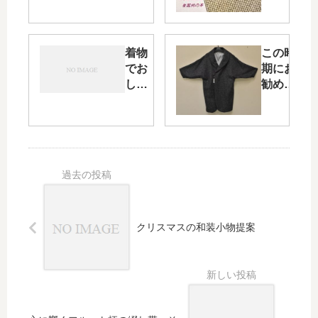
トの
の着
黒
物コ
地・
ーデ
そし
ィネ
着物
この時
てお
ー
でお
期にお
客様
ト・
しゃ
勧めし
と懇
とっ
れの
たい
親を
ても
提
「和装
図る
魅力
案・
用の防
日
的で
「お
寒コー
す
月見
ト」・
の食
そして
事の
安心が
会」
買える
編
店って
クリスマスの和装小物提案
何な
の？