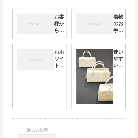
お客
着物
様か
のお
らの
手入
ＳＯ
れ
Ｓ・
「き
着物
もの
おホ
使い
お手
を長
ワイ
やす
入れ
持ち
トデ
い
相談
させ
ーの
「あ
る保
ルー
おり
管の
ツ・
型」
原則
そし
フォ
５箇
て着
ーマ
条」
物の
ルバ
たる
ッ
み
グ・
そし
て着