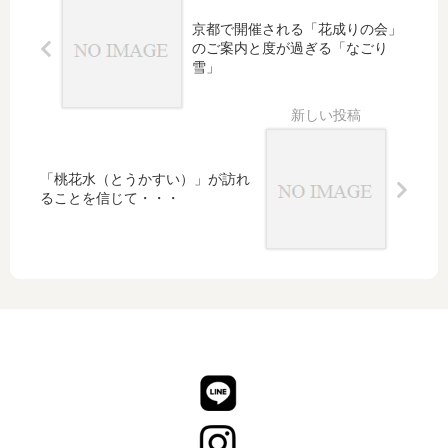
終わ
った
京都で開催される「花成りの会」
のご案内と度が過ぎる「なごり
後の
雪」
着物
メン
テナ
ンス
のス
「桃花水（とうかすい）」が訪れ
スメ
ることを信じて・・・