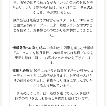
務。着物の世界に触れながら「いつか自分のお店を持
ちたい」という夢を抱き続け、昭和61年に
「きものふ
くしま」
を創業しました。
創業当初は無店舗での経営からスタートし、10年目に
念願の店舗をオープン。以来、着物ファンを増やすこ
とを使命に、お客様とのつながりを大切にしてきまし
た。
情報発信への取り組み
25年前から四季を楽しむ情報紙
『あ・うん』を毎月発行。 20年前からは毎日ブログを
更新し続け、新しいお客様との出会いを広げていま
す。
技術と経験
約40年にわたり呉服業界で培った確かなコ
ーディネート力には自信があります。お客様一人ひと
りの個性を引き出し、着物をより身近に楽しんでいた
だけるよう努めています。
「きものふくしま」は、着物を通じて人と人を結び、
四季の彩りを楽しむ暮らしを提案し続けています。
法人名
: 有限会社きものふくしま